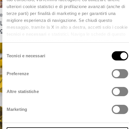
ulteriori cookie statistici e di profilazione avanzati (anche di
terze parti) per finalità di marketing e per garantirti una
BLOG
,
GIS
,
NEXT SMART CITY
28 Marzo 2017
migliore esperienza di navigazione. Se chiudi questo
Le mappe, il territorio e la
messaggio, tramite la
X
in alto a destra, accetti solo i cookie
geolocalizzazione
tecnici e necessari
e statistici. Naviga le schede di questo
pannello per conoscere i cookie utilizzati e impostare i
consensi. Per maggiori informazioni consulta anche la
S
nostra
Privacy Policy
.
Tecnici e necessari
e
l
e
Preferenze
z
i
o
Altre statistiche
n
e
Marketing
d
e
l