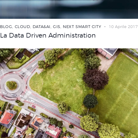
BLOG
,
CLOUD
,
DATA&AI
,
GIS
,
NEXT SMART CITY
10 Aprile 2017
La Data Driven Administration