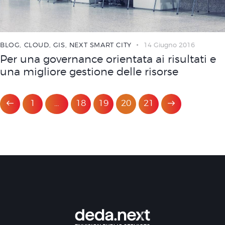
BLOG
,
CLOUD
,
GIS
,
NEXT SMART CITY
14 Giugno 2016
Per una governance orientata ai risultati e
una migliore gestione delle risorse
1
…
18
19
>
20
21