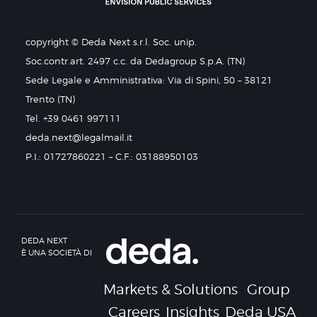
copyright © Deda Next s.r.l. Soc. unip.
Soc.contr.art. 2497 c.c. da Dedagroup S.p.A. (TN)
Sede Legale e Amministrativa: Via di Spini, 50 – 38121
Trento (TN)
Tel. +39 0461 997111
deda.next@legalmail.it
P.I.: 01727860221 – C.F.: 03188950103
DEDA NEXT
È UNA SOCIETÀ DI
Markets & Solutions
Group
Careers
Insights
Deda USA