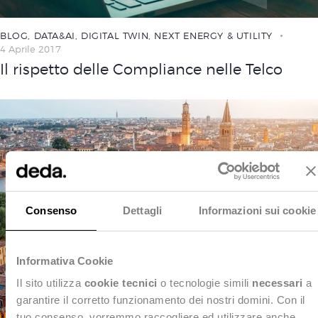
BLOG
,
DATA&AI
,
DIGITAL TWIN
,
NEXT ENERGY & UTILITY
4 Aprile 2017
Il rispetto delle Compliance nelle Telco
Consenso
Dettagli
Informazioni sui cookie
Informativa Cookie
Il sito utilizza
cookie tecnici
o tecnologie simili
necessari
a
garantire il corretto funzionamento dei nostri domini. Con il
tuo consenso, vorremmo raccogliere ed utilizzare anche