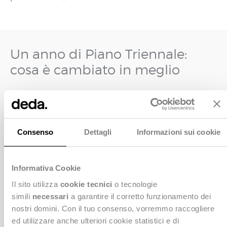
Un anno di Piano Triennale:
cosa è cambiato in meglio
Il Piano Triennale è senz’altro un tassello
fondamentale della strategia evolutiva delle PA: ci
aiuta a realizzare la trasformazione digitale delle
Amministrazioni perché propone una visione
Consenso
Dettagli
Informazioni sui cookie
strategica ben definita, declinata in obiettivi e in
progetti da realizzare, aggiungendo una roadmap e
delle milestone con cui misurarne nel tempo la
Informativa Cookie
piena realizzazione.
Il sito utilizza
cookie tecnici
o tecnologie
simili
necessari
a garantire il corretto funzionamento dei
Dobbiamo augurarci che la legislatura che verrà
nostri domini. Con il tuo consenso, vorremmo raccogliere
vorrà continuare a lavorare in questa direzione.
ed utilizzare anche ulteriori cookie statistici e di
Anche sul fronte del procurement è stato fatto