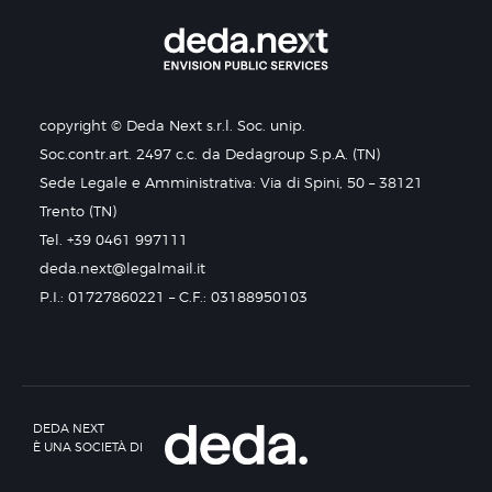
copyright © Deda Next s.r.l. Soc. unip.
Soc.contr.art. 2497 c.c. da Dedagroup S.p.A. (TN)
Sede Legale e Amministrativa: Via di Spini, 50 – 38121
Trento (TN)
Tel. +39 0461 997111
deda.next@legalmail.it
P.I.: 01727860221 – C.F.: 03188950103
DEDA NEXT
È UNA SOCIETÀ DI