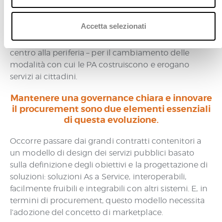
o
Dare piena attuazione alle strategie delineate nel
n
Piano Triennale ci sembra la strada corretta da
s
Accetta selezionati
percorrere: occorre far sì che la sua
e
implementazione diventi progetto concreto – dal
n
centro alla periferia – per il cambiamento delle
s
modalità con cui le PA costruiscono e erogano
o
servizi ai cittadini.
Mantenere una governance chiara e innovare
il procurement sono due elementi essenziali
di questa evoluzione.
Occorre passare dai grandi contratti contenitori a
un modello di design dei servizi pubblici basato
sulla definizione degli obiettivi e la progettazione di
soluzioni: soluzioni As a Service, interoperabili,
facilmente fruibili e integrabili con altri sistemi. E, in
termini di procurement, questo modello necessita
l’adozione del concetto di marketplace.