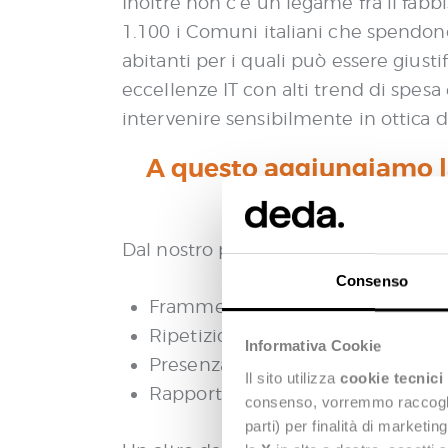
Inoltre non c’è un legame fra il fabb
1.100 i Comuni italiani che spendono 
abitanti per i quali può essere giusti
eccellenze IT con alti trend di spesa e 
intervenire sensibilmente in ottica di
A questo aggiungiamo la
correlato al li
Dal nostro punto di vista la variabili
Consenso
Frammentazione (di soluzioni, di s
Ripetizione della stessa spesa per
Informativa Cookie
Presenza o meno di in house e/o d
Il sito utilizza
cookie tecnici
Rapporto fiduciario e continuativo 
consenso, vorremmo raccoglier
parti) per finalità di marketi