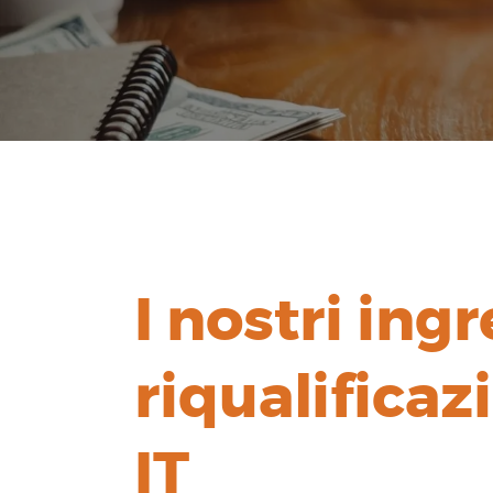
I nostri ingr
riqualificaz
IT