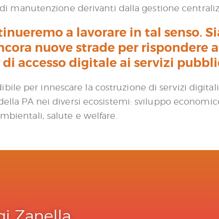
ti di manutenzione derivanti dalla gestione centraliz
tinueremo a lavorare in tal senso. 
cora nuove strade per rispondere 
 di accesso digitale ai servizi pubblic
ile per innescare la costruzione di servizi digital
 della PA nei diversi ecosistemi: sviluppo economic
ambientali, salute e welfare.
gi Zanella