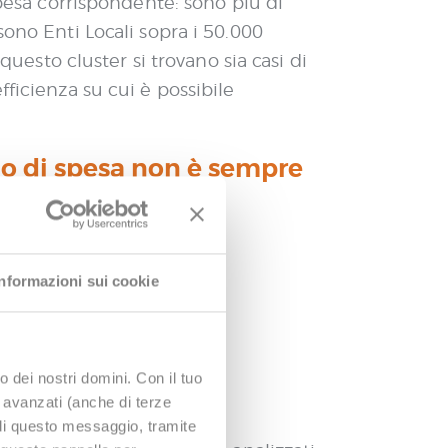
spesa corrispondente: sono più di
sono Enti Locali sopra i 50.000
questo cluster si trovano sia casi di
nefficienza su cui è possibile
lo di spesa non è sempre
adini e imprese.
Informazioni sui cookie
le risorse
ne, pagamenti, etc.)
o dei nostri domini. Con il tuo
e avanzati (anche di terze
udi questo messaggio, tramite