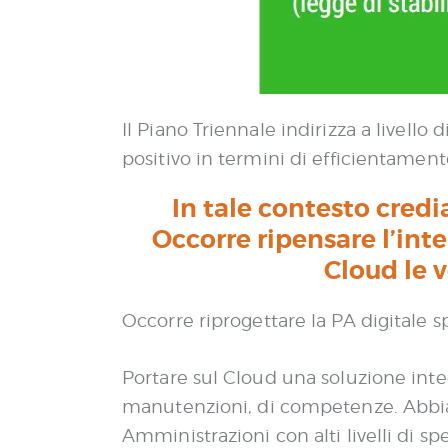
e
n
s
o
Il Piano Triennale indirizza a livell
positivo in termini di efficientament
In tale contesto cred
Occorre ripensare l’inte
Cloud le 
Occorre riprogettare la PA digitale s
Portare sul Cloud una soluzione inte
manutenzioni, di competenze. Abbiam
Amministrazioni con alti livelli di sp