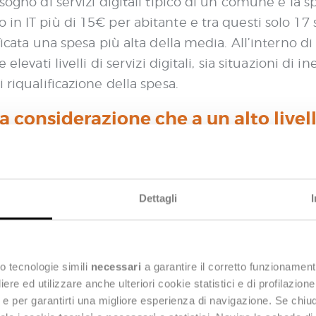
isogno di servizi digitali tipico di un comune e la 
in IT più di 15€ per abitante e tra questi solo 17 
ficata una spesa più alta della media. All’interno di 
elevati livelli di servizi digitali, sia situazioni di i
 riqualificazione della spesa.
 considerazione che a un alto livel
vello di servizi digitali erogati a citt
tà della spesa è soprattutto riconducibile a:
Dettagli
istemi, di fornitori) e conseguente dispersione del
 lo sviluppo di componenti abilitanti (autenticazio
i forme di gestione associata dei servizi IT
o tecnologie simili
necessari
a garantire il corretto funzionament
con i fornitori storici
e ed utilizzare anche ulteriori cookie statistici e di profilazion
ng e per garantirti una migliore esperienza di navigazione. Se chi