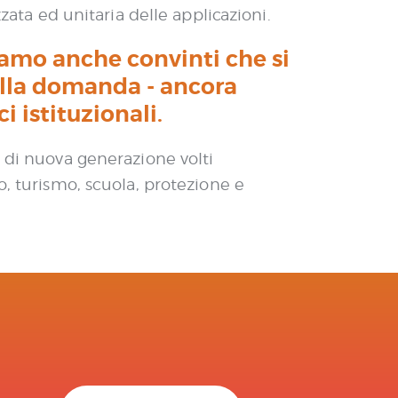
zata ed unitaria delle applicazioni.
Siamo anche convinti che si
alla domanda - ancora
i istituzionali.
i di nuova generazione volti
o, turismo, scuola, protezione e