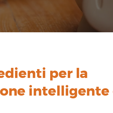
edienti per la
ione intelligente