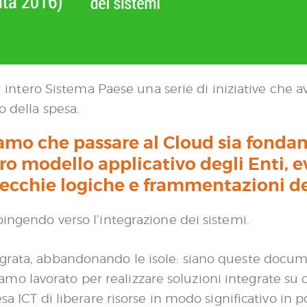
o di intero Sistema Paese una serie di iniziative ch
o della spesa.
iamo che passare al Cloud sia fond
ro modello applicativo degli Enti, e
vecchie logiche e frammentazioni de
pingendo verso l’integrazione dei sistemi.
grata, abbandonando le isole: siano queste documen
o lavorato per realizzare soluzioni integrate su
esa ICT di liberare risorse in modo significativo in 