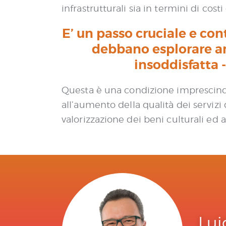
infrastrutturali sia in termini di cos
E’ un passo cruciale e con
debbano esplorare an
insoddisfatta -
Questa è una condizione imprescindib
all’aumento della qualità dei servizi
valorizzazione dei beni culturali ed 
Lui