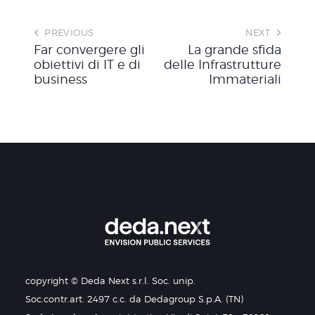
PREVIOUS
NEXT
Far convergere gli
La grande sfida
obiettivi di IT e di
delle Infrastrutture
business
Immateriali
copyright © Deda Next s.r.l. Soc. unip.
Soc.contr.art. 2497 c.c. da Dedagroup S.p.A. (TN)