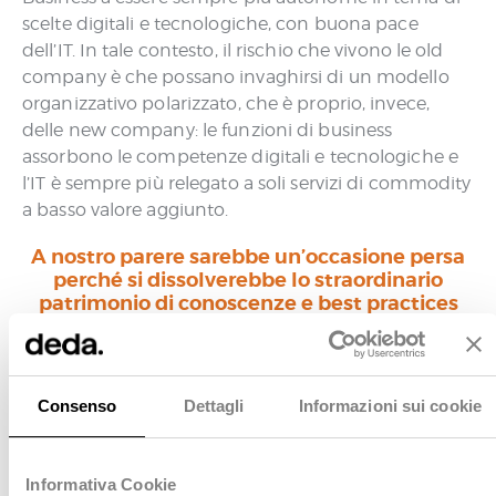
scelte digitali e tecnologiche, con buona pace
dell’IT. In tale contesto, il rischio che vivono le old
company è che possano invaghirsi di un modello
organizzativo polarizzato, che è proprio, invece,
delle new company: le funzioni di business
assorbono le competenze digitali e tecnologiche e
l’IT è sempre più relegato a soli servizi di commodity
a basso valore aggiunto.
A nostro parere sarebbe un’occasione persa
perché si dissolverebbe lo straordinario
patrimonio di conoscenze e best practices
codificato nei sistemi, un know-how che
rappresenta il vero valore competitivo
rispetto alle nuove aziende.
Consenso
Dettagli
Informazioni sui cookie
La nostra partecipazione a Utility Day, e gli spunti
emersi durante la manifestazione, ci confermano la
bontà della nostra visione a sostegno di un IT
Informativa Cookie