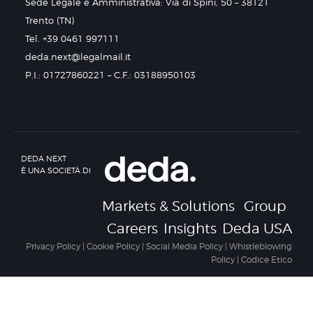
Sede Legale e Amministrativa: Via di Spini, 50 – 38121
Trento (TN)
Tel. +39 0461 997111
deda.next@legalmail.it
P.I.: 01727860221 – C.F.: 03188950103
DEDA NEXT
È UNA SOCIETÀ DI
Markets & Solutions
Group
Careers
Insights
Deda USA
Privacy Policy
|
Cookie Policy
|
Social Media Policy
|
Whistleblowing
Policy
|
Codice Etico