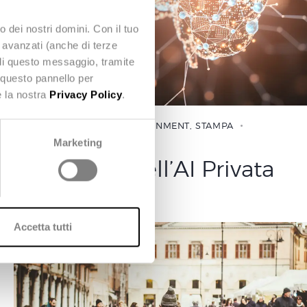
o dei nostri domini. Con il tuo
e avanzati (anche di terze
udi questo messaggio, tramite
 questo pannello per
e la nostra
Privacy Policy
.
DATA&AI
,
NEWS
,
NEXT GOVERNMENT
,
STAMPA
14 Maggio 2026
Marketing
TCO e ROI dell’AI Privata
Accetta tutti