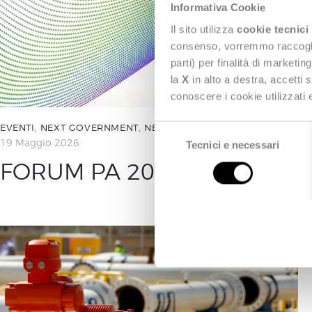
Informativa Cookie
Il sito utilizza
cookie tecnici
consenso, vorremmo raccoglier
parti) per finalità di marketi
la
X
in alto a destra, accetti 
conoscere i cookie utilizzati
EVENTI
,
NEXT GOVERNMENT
,
NEXT SMART CITY
S
19 Maggio 2026
Tecnici e necessari
e
l
FORUM PA 2026
e
z
i
o
n
e
d
e