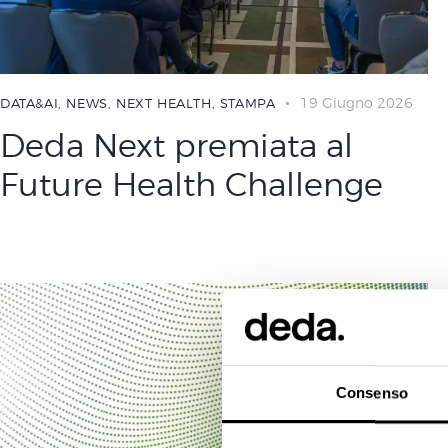
19 Giugno 2026
DATA&AI
,
NEWS
,
NEXT HEALTH
,
STAMPA
Deda Next premiata al
Future Health Challenge
Consenso