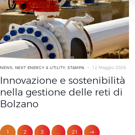
l
c
o
n
s
e
n
s
o
12 Maggio 2026
NEWS
,
NEXT ENERGY & UTILITY
,
STAMPA
Innovazione e sostenibilità
nella gestione delle reti di
Bolzano
1
2
3
…
>
21