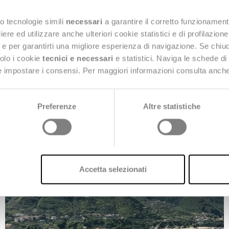
o tecnologie simili
necessari
a garantire il corretto funzionament
e ed utilizzare anche ulteriori cookie statistici e di profilazion
ng e per garantirti una migliore esperienza di navigazione. Se chi
solo i cookie
tecnici e necessari
e statistici. Naviga le schede di
 e impostare i consensi. Per maggiori informazioni consulta anch
15 Maggio 2026
NEWS
,
NEXT GOVERNMENT
,
STAMPA
Preferenze
Altre statistiche
Sostenibilità e innovazione
digitale
Accetta selezionati