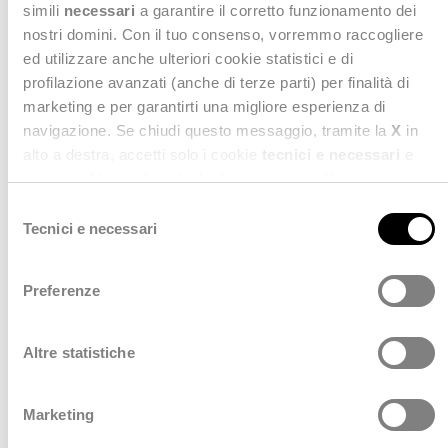
simili
necessari
a garantire il corretto funzionamento dei
nostri domini. Con il tuo consenso, vorremmo raccogliere
ed utilizzare anche ulteriori cookie statistici e di
profilazione avanzati (anche di terze parti) per finalità di
marketing e per garantirti una migliore esperienza di
navigazione. Se chiudi questo messaggio, tramite la
X
in
alto a destra, accetti solo i cookie
tecnici e necessari
e
BENVENUTA
statistici. Naviga le schede di questo pannello per
conoscere i cookie utilizzati e impostare i consensi. Per
S
Incloud Team entra
maggiori informazioni consulta anche la nostra
Privacy
Tecnici e necessari
e
Policy
.
a far parte di Deda
l
e
Preferenze
Next
z
i
o
Altre statistiche
n
e
Scopri di più
Marketing
d