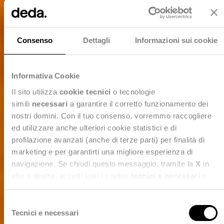
Consenso
Dettagli
Informazioni sui cookie
Informativa Cookie
Il sito utilizza
cookie tecnici
o tecnologie
simili
necessari
a garantire il corretto funzionamento dei
nostri domini. Con il tuo consenso, vorremmo raccogliere
ed utilizzare anche ulteriori cookie statistici e di
TECNOLOGIE & PARTNER
profilazione avanzati (anche di terze parti) per finalità di
Conoscenza e
marketing e per garantirti una migliore esperienza di
navigazione. Se chiudi questo messaggio, tramite la
X
in
concretezza per
alto a destra, accetti solo i cookie
tecnici e necessari
e
statistici. Naviga le schede di questo pannello per
disegnare i vostri
conoscere i cookie utilizzati e impostare i consensi. Per
S
maggiori informazioni consulta anche la nostra
Privacy
Tecnici e necessari
percorsi di
e
Policy
.