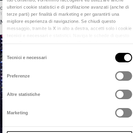
ulteriori cookie statistici e di profilazione avanzati (anche di
CASE STUDY
,
DATA&AI
,
NEXT GOVERNMENT
18 Novembre 2025
terze parti) per finalità di marketing e per garantirti una
Meteo Aeronautica Militare
migliore esperienza di navigazione. Se chiudi questo
messaggio, tramite la
X
in alto a destra, accetti solo i cookie
tecnici e necessari
e statistici. Naviga le schede di questo
pannello per conoscere i cookie utilizzati e impostare i
consensi. Per maggiori informazioni consulta anche la
S
nostra
Privacy Policy
.
Tecnici e necessari
e
l
e
Preferenze
z
i
o
Altre statistiche
n
e
Marketing
d
e
l