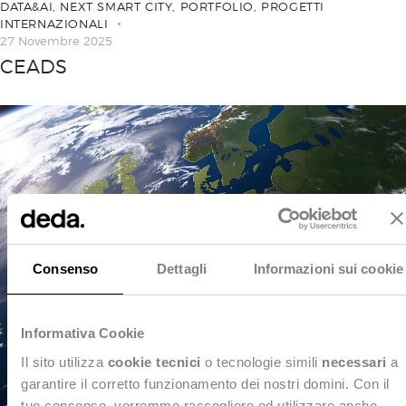
DATA&AI
,
NEXT SMART CITY
,
PORTFOLIO
,
PROGETTI
INTERNAZIONALI
27 Novembre 2025
CEADS
Consenso
Dettagli
Informazioni sui cookie
Informativa Cookie
Il sito utilizza
cookie tecnici
o tecnologie simili
necessari
a
garantire il corretto funzionamento dei nostri domini. Con il
tuo consenso, vorremmo raccogliere ed utilizzare anche