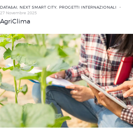
DATA&AI
,
NEXT SMART CITY
,
PROGETTI INTERNAZIONALI
27 Novembre 2025
AgriClima