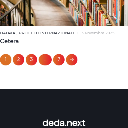
DATA&AI
,
PROGETTI INTERNAZIONALI
3 Novembre 2025
Cetera
1
2
3
>
…
7