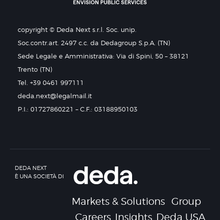
copyright © Deda Next s.r.l. Soc. unip.
Soc.contr.art. 2497 c.c. da Dedagroup S.p.A. (TN)
Sede Legale e Amministrativa: Via di Spini, 50 – 38121
Trento (TN)
Tel. +39 0461 997111
deda.next@legalmail.it
P.I.: 01727860221 – C.F.: 03188950103
DEDA NEXT
È UNA SOCIETÀ DI
Markets & Solutions
Group
Careers
Insights
Deda USA