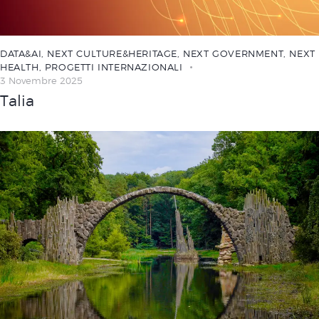
DATA&AI
,
NEXT CULTURE&HERITAGE
,
NEXT GOVERNMENT
,
NEXT
HEALTH
,
PROGETTI INTERNAZIONALI
3 Novembre 2025
Talia