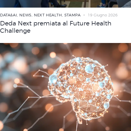
DATA&AI
,
NEWS
,
NEXT HEALTH
,
STAMPA
19 Giugno 2026
Deda Next premiata al Future Health
Challenge