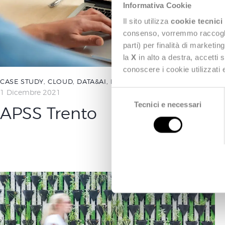
Informativa Cookie
Il sito utilizza
cookie tecnici
consenso, vorremmo raccoglier
parti) per finalità di marketi
la
X
in alto a destra, accetti 
conoscere i cookie utilizzati
CASE STUDY
,
CLOUD
,
DATA&AI
,
NEXT HEALTH
1 Dicembre 2021
S
Tecnici e necessari
e
APSS Trento
l
e
z
i
o
n
e
d
e