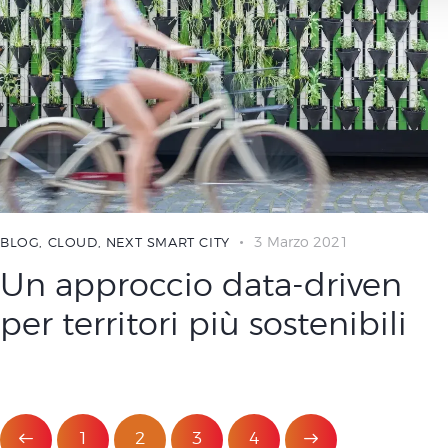
l
c
o
n
s
e
n
s
o
3 Marzo 2021
BLOG
,
CLOUD
,
NEXT SMART CITY
Un approccio data-driven
per territori più sostenibili
1
2
3
>
4