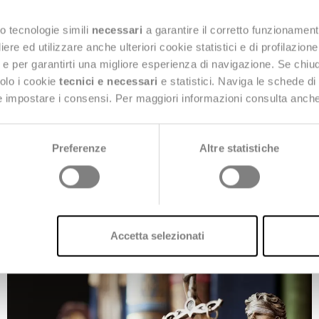
o tecnologie simili
necessari
a garantire il corretto funzionament
e ed utilizzare anche ulteriori cookie statistici e di profilazion
ng e per garantirti una migliore esperienza di navigazione. Se chi
solo i cookie
tecnici e necessari
e statistici. Naviga le schede di
 e impostare i consensi. Per maggiori informazioni consulta anch
22 Giugno 2021
CLOUD
,
EVENTI
,
NEXT SMART CITY
Indagine sulla maturità
Preferenze
Altre statistiche
digitale dei comuni
capoluogo italiani
Accetta selezionati