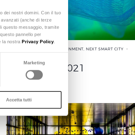
o dei nostri domini. Con il tuo
e avanzati (anche di terze
udi questo messaggio, tramite
 questo pannello per
e la nostra
Privacy Policy
.
CLOUD
,
EVENTI
,
NEXT GOVERNMENT
,
NEXT SMART CITY
15 Giugno 2021
Marketing
FORUM PA 2021
Accetta tutti