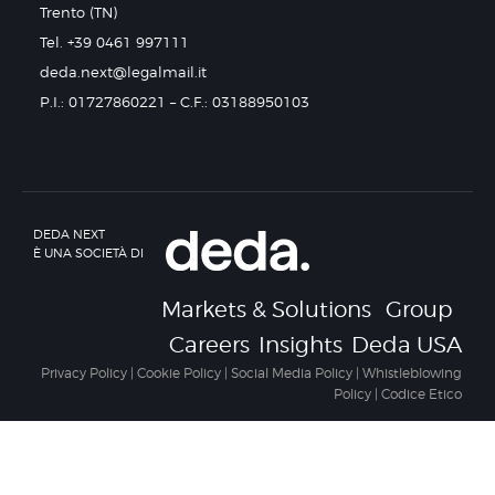
Trento (TN)
Tel. +39 0461 997111
deda.next@legalmail.it
P.I.: 01727860221 – C.F.: 03188950103
DEDA NEXT
È UNA SOCIETÀ DI
Markets & Solutions
Group
Careers
Insights
Deda USA
Privacy Policy
|
Cookie Policy
|
Social Media Policy
|
Whistleblowing
Policy
|
Codice Etico