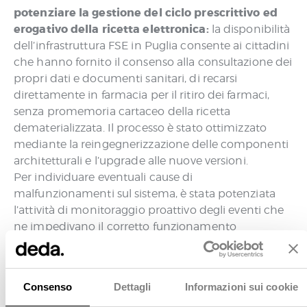
potenziare la gestione del ciclo prescrittivo ed
erogativo della ricetta elettronica:
la disponibilità
dell’infrastruttura FSE in Puglia consente ai cittadini
che hanno fornito il consenso alla consultazione dei
propri dati e documenti sanitari, di recarsi
direttamente in farmacia per il ritiro dei farmaci,
senza promemoria cartaceo della ricetta
dematerializzata. Il processo è stato ottimizzato
mediante la reingegnerizzazione delle componenti
architetturali e l’upgrade alle nuove versioni.
Per individuare eventuali cause di
malfunzionamenti sul sistema, è stata potenziata
l’attività di monitoraggio proattivo degli eventi che
ne impedivano il corretto funzionamento
mediante l’evoluzione del cruscotto di analisi e
gestione dei log
, strumento in grado di monitorare
le performance del sistema ed evidenziare, in
Consenso
Dettagli
Informazioni sui cookie
tempo reale, eventuali anomalie, individuandone la