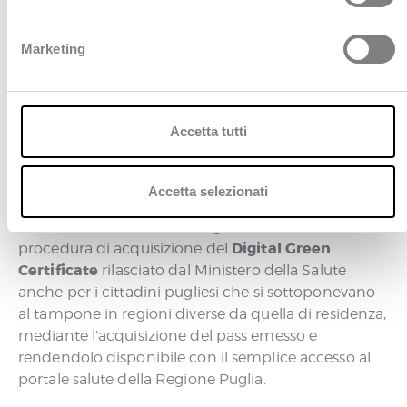
n
unica di interfacciamento applicativo, che ha
dare unitarietà e coerenza alla
e
permesso di
Marketing
molteplicità dei servizi forniti a favore di sistemi
d
informativi sanitari per la gestione del paziente.
e
l
Un ulteriore ambito di intervento ha riguardato i
c
Accetta tutti
malfunzionamenti legati ai servizi di
o
interoperabilità
con le altre soluzioni regionali del
n
FSE. Nel periodo di massima attenzione dovuto
s
Accetta selezionati
all’evoluzione dell’emergenza sanitaria per Covid‐19,
e
il team si è occupato di adeguare il FSE alla
n
Digital Green
procedura di acquisizione del
s
Certificate
rilasciato dal Ministero della Salute
o
anche per i cittadini pugliesi che si sottoponevano
al tampone in regioni diverse da quella di residenza,
mediante l’acquisizione del pass emesso e
rendendolo disponibile con il semplice accesso al
portale salute della Regione Puglia.