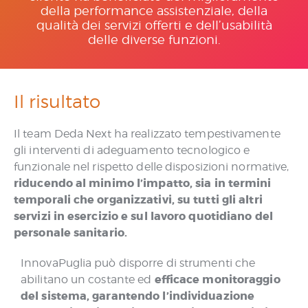
della performance assistenziale, della
qualità dei servizi offerti e dell’usabilità
delle diverse funzioni.
Il risultato
Il team Deda Next ha realizzato tempestivamente
gli interventi di adeguamento tecnologico e
funzionale nel rispetto delle disposizioni normative,
riducendo al minimo l’impatto, sia in termini
temporali che organizzativi, su tutti gli altri
servizi in esercizio e sul lavoro quotidiano del
personale sanitario.
InnovaPuglia può disporre di strumenti che
efficace monitoraggio
abilitano un costante ed
del sistema, garantendo l’individuazione