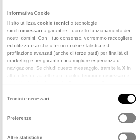
causa e permettendo di intervenire in modo mirato
e tempestivo.
Informativa Cookie
Il sito utilizza
cookie tecnici
o tecnologie
simili
necessari
a garantire il corretto funzionamento dei
nostri domini. Con il tuo consenso, vorremmo raccogliere
ed utilizzare anche ulteriori cookie statistici e di
profilazione avanzati (anche di terze parti) per finalità di
marketing e per garantirti una migliore esperienza di
navigazione. Se chiudi questo messaggio, tramite la
X
in
alto a destra, accetti solo i cookie
tecnici e necessari
e
statistici. Naviga le schede di questo pannello per
conoscere i cookie utilizzati e impostare i consensi. Per
S
maggiori informazioni consulta anche la nostra
Privacy
Tecnici e necessari
e
Policy
.
l
Per facilitare la cooperazione e l’interazione tra i vari
e
sistemi informativi della sanità digitale della
Preferenze
z
Regione Puglia è stato introdotto un robusto e
i
performante Integration Layer, realizzato con la
o
Altre statistiche
piattaforma opensource WSO2 come modalità