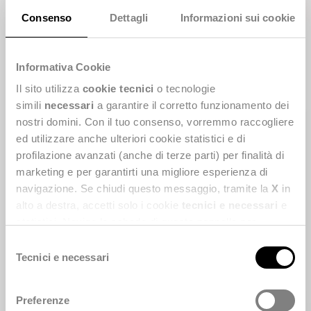
Consenso
Dettagli
Informazioni sui cookie
Informativa Cookie
Il sito utilizza
cookie tecnici
o tecnologie
simili
necessari
a garantire il corretto funzionamento dei
nostri domini. Con il tuo consenso, vorremmo raccogliere
ed utilizzare anche ulteriori cookie statistici e di
profilazione avanzati (anche di terze parti) per finalità di
marketing e per garantirti una migliore esperienza di
navigazione. Se chiudi questo messaggio, tramite la
X
in
alto a destra, accetti solo i cookie
tecnici e necessari
e
Regioni, ASL e Distretti
statistici. Naviga le schede di questo pannello per
conoscere i cookie utilizzati e impostare i consensi. Per
socio-sanitari
S
maggiori informazioni consulta anche la nostra
Privacy
Tecnici e necessari
e
Policy
.
l
e
Preferenze
z