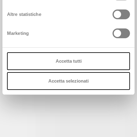
i
Contattaci
o
Altre statistiche
n
e
Marketing
d
e
l
c
Accetta tutti
o
n
s
Accetta selezionati
e
n
s
o