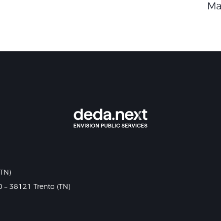
Ma
(TN)
0 – 38121 Trento (TN)