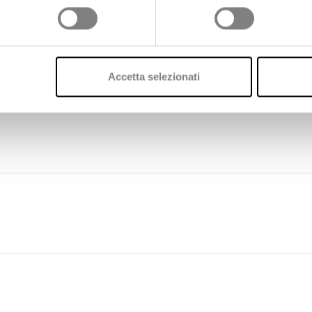
A distrettuale
e in prospettiva supporterà anche 
RR – Missione Salute
e con le normative nazionali 
Accetta selezionati
a rappresenta un passo importante verso un modello
liorando in modo concreto l’esperienza di cura delle