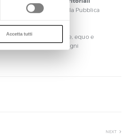
Centrali Operative Territoriali
le
sulla digitalizzazione della Pubblica
Accetta tutti
 di welfare più efficiente, equo e
 persone fragili e con bisogni
NEXT