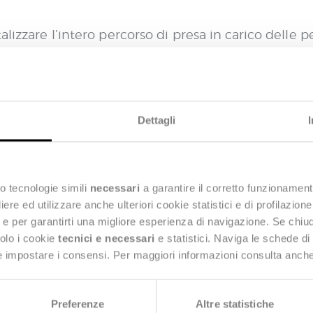
izzare l’intero percorso di presa in carico delle per
ero post-ospedaliero – favorendo la condivisione del
cart
 specialisti, infermieri e servizi territoriali. La
o dell’assistito, consente di monitorare in tempo r
antire continuità assistenziale anche in caso di ca
Dettagli
tra ASL Bari, Distretti socio-sanitari, Comuni, Ambiti
Sistem
ativi anche grazie all’interconnessione con il
o tecnologie simili
necessari
a garantire il corretto funzionament
ributo del Dipartimento di Assistenza Territoriale 
e ed utilizzare anche ulteriori cookie statistici e di profilazion
ità delle cure erogate ai pazienti ADI: nel 2024 so
ng e per garantirti una migliore esperienza di navigazione. Se chi
600mila prestazioni erogate
ltre
(+20%).
solo i cookie
tecnici e necessari
e statistici. Naviga le schede di
 e impostare i consensi. Per maggiori informazioni consulta anch
stema figurano la riduzione dei tempi di attivazione 
 sociale e una maggiore sicurezza nella gestione d
Preferenze
Altre statistiche