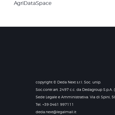
AgriDataSpace
copyright © Deda Next s.r.l. Soc. unip.
Soc.contr.art. 2497 c.c. da Dedagroup S.p.A. 
Sede Legale e Amministrativa: Via di Spini, 5
Tel. +39 0461 997111
deda.next@legalmail.it