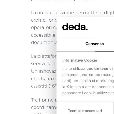
La nuova soluzione permette di digital
cronici, oncologici o in fase di recup
operatori coinvolti: medici di famiglia,
accessibile direttamente dal domicili
documentare le attività svolte e gar
Consenso
La piattaforma rafforza l’integrazione 
Informativa Cookie
servizi, semplificando i flussi inform
Il sito utilizza
cookie tecnici
Un’innovazione sviluppata con il cont
consenso, vorremmo raccoglier
che ha un impatto concreto sulla qual
parti) per finalità di marketi
assistiti (+6% rispetto al 2023) con o
la
X
in alto a destra, accetti 
conoscere i cookie utilizzati
Tra i principali vantaggi del nuovo si
S
coordinamento tra ambito sanitario e
Tecnici e necessari
e