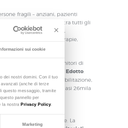
sone fragili – anziani, pazienti
le informazioni cliniche tra tutti gli
ella digitale del paziente
,
eale l’evoluzione delle terapie,
mbio operatore.
Informazioni sui cookie
 Sociali Territoriali e fornitori di
a informativo regionale Edotto
.
o dei nostri domini. Con il tuo
e del Dipartimento di Riabilitazione,
e avanzati (anche di terze
no stati presi in carico quasi 26mila
udi questo messaggio, tramite
 questo pannello per
e la nostra
Privacy Policy
.
dei servizi, il miglior
elle informazioni cliniche. La
Marketing