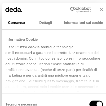
La soluzione
Deda Next è stata scelta come partner
Consenso
Dettagli
Informazioni sui cookie
tecnologico per sviluppare un sistema
informatizzato in grado di rispondere alle
esigenze del PSR/CSR. L’intervento ha
Informativa Cookie
incluso:
Il sito utilizza
cookie tecnici
o tecnologie
Customizzazione di piattaforme
simili
necessari
a garantire il corretto funzionamento dei
software per ogni bando, che hanno
nostri domini. Con il tuo consenso, vorremmo raccogliere
funzionato come business plan
ed utilizzare anche ulteriori cookie statistici e di
informatizzati.
profilazione avanzati (anche di terze parti) per finalità di
Supporto tecnico e formativo a utenti
marketing e per garantirti una migliore esperienza di
finali, responsabili di misura, aziende
navigazione. Se chiudi questo messaggio, tramite la
X
in
agricole e tecnici del settore.
alto a destra, accetti solo i cookie
tecnici e necessari
e
Governance digitale dei bandi, dalla
statistici. Naviga le schede di questo pannello per
gestione delle domande fino
conoscere i cookie utilizzati e impostare i consensi. Per
S
all’erogazione dei fondi e al
maggiori informazioni consulta anche la nostra
Privacy
Tecnici e necessari
e