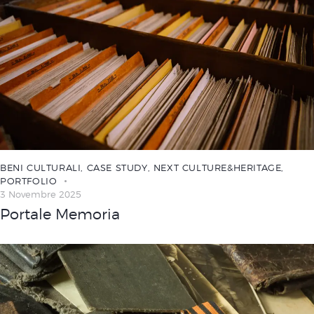
BENI CULTURALI
,
CASE STUDY
,
NEXT CULTURE&HERITAGE
,
PORTFOLIO
3 Novembre 2025
Portale Memoria