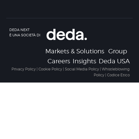
DEDA NEXT
È UNA SOCIETÀ DI
Markets & Solutions
Group
Careers
Insights
Deda USA
Privacy Policy
|
Cookie Policy
|
Social Media Policy
|
Whistleblowing
Policy
|
Codice Etico