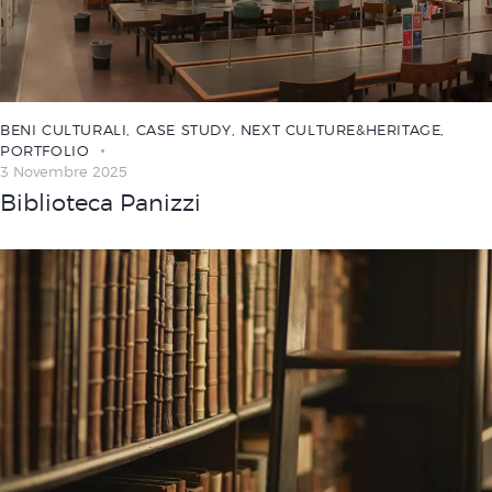
BENI CULTURALI
,
CASE STUDY
,
NEXT CULTURE&HERITAGE
,
PORTFOLIO
3 Novembre 2025
Biblioteca Panizzi