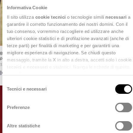
Informativa Cookie
Il sito utilizza
cookie tecnici
o tecnologie simili
necessari
a
garantire il corretto funzionamento dei nostri domini. Con il
tuo consenso, vorremmo raccogliere ed utilizzare anche
ulteriori cookie statistici e di profilazione avanzati (anche di
terze parti) per finalità di marketing e per garantirti una
migliore esperienza di navigazione. Se chiudi questo
BENI CULTURALI
,
CASE STUDY
,
NEXT CULTURE&HERITAGE
,
PORTFOLIO
messaggio, tramite la
X
in alto a destra, accetti solo i cookie
3 Novembre 2025
tecnici e necessari
e statistici. Naviga le schede di questo
ICAR. Portale Antenati
pannello per conoscere i cookie utilizzati e impostare i
consensi. Per maggiori informazioni consulta anche la
S
nostra
Privacy Policy
.
Tecnici e necessari
e
l
e
Preferenze
z
i
o
Altre statistiche
n