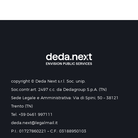
copyright © Deda Next s.r.l. Soc. unip.
Soc.contr.art. 2497 c.c. da Dedagroup S.p.A. (TN)
Sede Legale e Amministrativa: Via di Spini, 50 – 38121
Trento (TN)
Tel. +39 0461 997111
deda.next@legalmail.it
P.I.: 01727860221 – C.F.: 03188950103