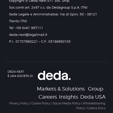
copyright © Deda Next s.r.l. Soc. unip.
Soc.contr.art. 2497 c.c. da Dedagroup S.p.A. (TN)
Sede Legale e Amministrativa: Via di Spini, 50 – 38121
Trento (TN)
Tel. +39 0461 997111
deda.next@legalmail.it
P.I.: 01727860221 – C.F.: 03188950103
DEDA NEXT
È UNA SOCIETÀ DI
Markets & Solutions
Group
Careers
Insights
Deda USA
Privacy Policy
|
Cookie Policy
|
Social Media Policy
|
Whistleblowing
Policy
|
Codice Etico