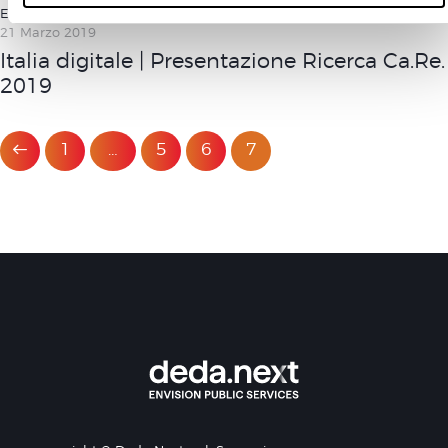
EVENTI
,
NEXT GOVERNMENT
,
NEXT SMART CITY
n
21 Marzo 2019
s
Italia digitale | Presentazione Ricerca Ca.Re.
o
2019
1
…
5
6
7