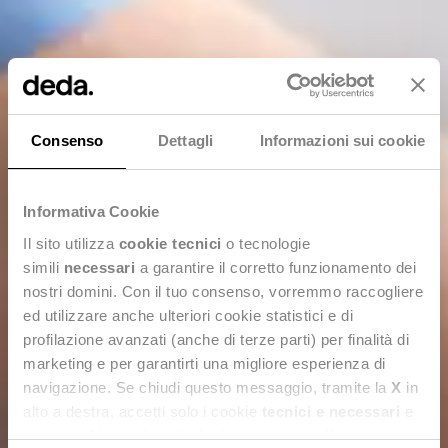
Consenso
Dettagli
Informazioni sui cookie
Informativa Cookie
Il sito utilizza
cookie tecnici
o tecnologie
simili
necessari
a garantire il corretto funzionamento dei
nostri domini. Con il tuo consenso, vorremmo raccogliere
ed utilizzare anche ulteriori cookie statistici e di
profilazione avanzati (anche di terze parti) per finalità di
marketing e per garantirti una migliore esperienza di
navigazione. Se chiudi questo messaggio, tramite la
X
in
alto a destra, accetti solo i cookie
tecnici e necessari
e
Resettami
statistici. Naviga le schede di questo pannello per