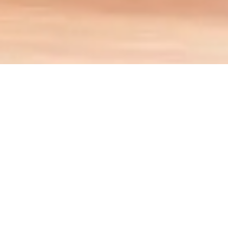
La gestione digitale dei
servizi sociali comunali
Resettami COM
soluzione dedicata ai
è la
Comuni
gestione digitale completa dei
per la
servizi sociali
. Ottimizza l’intero flusso di
dall’accoglienza alla presa in carico
lavoro,
,
valutazione
passando per la