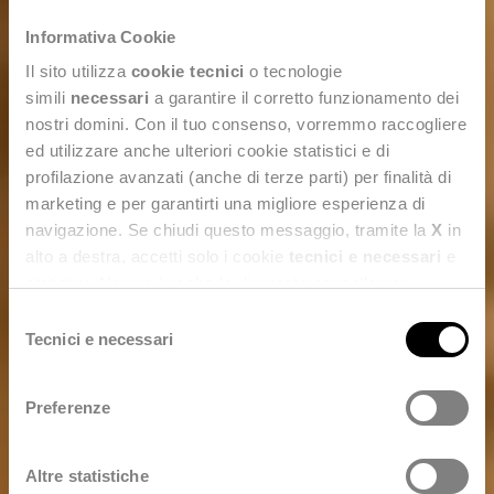
Informativa Cookie
Il sito utilizza
cookie tecnici
o tecnologie
simili
necessari
a garantire il corretto funzionamento dei
nostri domini. Con il tuo consenso, vorremmo raccogliere
ed utilizzare anche ulteriori cookie statistici e di
profilazione avanzati (anche di terze parti) per finalità di
marketing e per garantirti una migliore esperienza di
navigazione. Se chiudi questo messaggio, tramite la
X
in
alto a destra, accetti solo i cookie
tecnici e necessari
e
Resettami
statistici. Naviga le schede di questo pannello per
conoscere i cookie utilizzati e impostare i consensi. Per
COM
S
maggiori informazioni consulta anche la nostra
Privacy
Tecnici e necessari
e
Policy
.
l
e
Preferenze
z
i
Contattaci
o
Altre statistiche