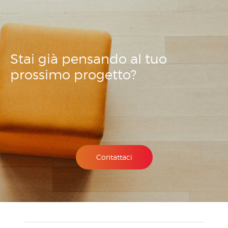
Stai già pensando
al tuo
prossimo
progetto?
Contattaci