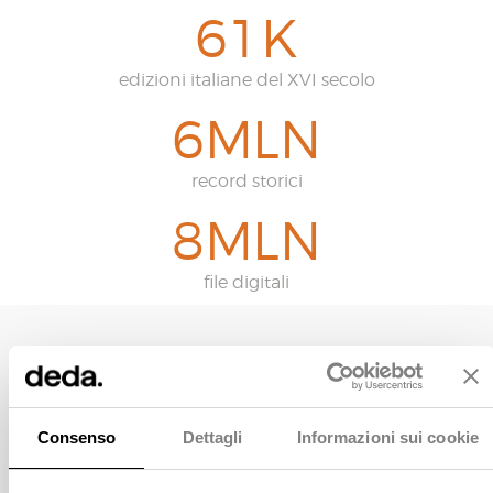
6
1
K
edizioni italiane del XVI secolo
6
MLN
record storici
8
MLN
file digitali
Il contesto
gestione completa del
Per garantire una
patrimonio bibliografico
, manoscritto e
Consenso
Dettagli
Informazioni sui cookie
delle biblioteche italiane
audiovisivo
, l’Istituto si è
affidato a Deda.