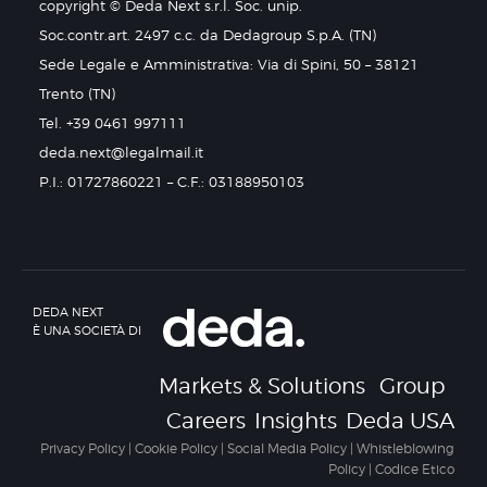
copyright © Deda Next s.r.l. Soc. unip.
Soc.contr.art. 2497 c.c. da Dedagroup S.p.A. (TN)
Sede Legale e Amministrativa: Via di Spini, 50 – 38121
Trento (TN)
Tel. +39 0461 997111
deda.next@legalmail.it
P.I.: 01727860221 – C.F.: 03188950103
DEDA NEXT
È UNA SOCIETÀ DI
Markets & Solutions
Group
Careers
Insights
Deda USA
Privacy Policy
|
Cookie Policy
|
Social Media Policy
|
Whistleblowing
Policy
|
Codice Etico