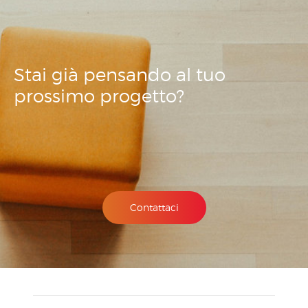
Stai già pensando
al tuo
prossimo
progetto?
Contattaci