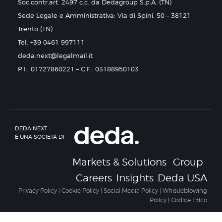
Soc.contr.art. 2497 c.c. da Dedagroup S.p.A. (TN)
Sede Legale e Amministrativa: Via di Spini, 50 – 38121
Trento (TN)
Tel. +39 0461 997111
deda.next@legalmail.it
P.I.: 01727860221 – C.F.: 03188950103
DEDA NEXT
È UNA SOCIETÀ DI
Markets & Solutions
Group
Careers
Insights
Deda USA
Privacy Policy
|
Cookie Policy
|
Social Media Policy
|
Whistleblowing
Policy
|
Codice Etico