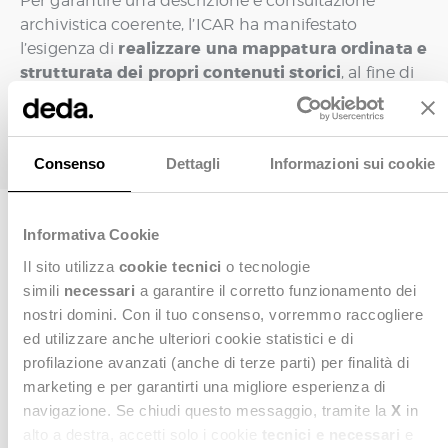
Per garantire una descrizione e consultazione
archivistica coerente, l’ICAR ha manifestato
realizzare una mappatura ordinata e
l’esigenza di
strutturata dei propri contenuti storici
, al fine di
rendere accessibile e fruibile in modo sistematico
un patrimonio documentale di grande rilevanza
storic
Consenso
Dettagli
Informazioni sui cookie
La soluzione
Informativa Cookie
Il sito utilizza
cookie tecnici
o tecnologie
Per conseguire questo obiettivo è stato adottato il
simili
necessari
a garantire il corretto funzionamento dei
metaFAD
software
, permettendo una gestione
nostri domini. Con il tuo consenso, vorremmo raccogliere
documentale contestuale ma separata dei fondi dei
ed utilizzare anche ulteriori cookie statistici e di
diversi archivi appartenenti alla rete. Nell’ambiente
profilazione avanzati (anche di terze parti) per finalità di
di pubblicazione è stata resa disponibile una
marketing e per garantirti una migliore esperienza di
mappa interattiva intuitiva, che consente di
navigazione. Se chiudi questo messaggio, tramite la
X
in
ricercare eventi su base geografica, integrata da
alto a destra, accetti solo i cookie
tecnici e necessari
e