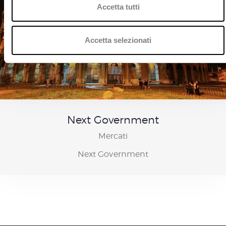
c
Accetta tutti
o
n
s
Accetta selezionati
e
n
s
o
Next Government
Mercati
Next Government