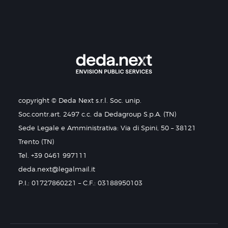
copyright © Deda Next s.r.l. Soc. unip.
Soc.contr.art. 2497 c.c. da Dedagroup S.p.A. (TN)
Sede Legale e Amministrativa: Via di Spini, 50 – 38121
Trento (TN)
Tel. +39 0461 997111
deda.next@legalmail.it
P.I.: 01727860221 – C.F.: 03188950103