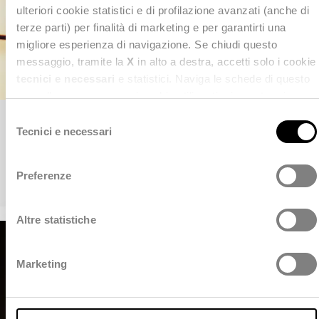
ulteriori cookie statistici e di profilazione avanzati (anche di
terze parti) per finalità di marketing e per garantirti una
migliore esperienza di navigazione. Se chiudi questo
messaggio, tramite la
X
in alto a destra, accetti solo i cookie
tecnici e necessari
e statistici. Naviga le schede di questo
pannello per conoscere i cookie utilizzati e impostare i
consensi. Per maggiori informazioni consulta anche la
S
Next Health
nostra
Privacy Policy
.
Tecnici e necessari
e
Mercati
l
e
Preferenze
Next Health
z
i
o
Altre statistiche
n
e
Marketing
d
e
l