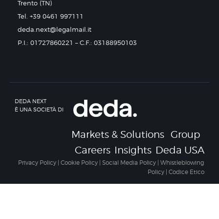
Trento (TN)
Tel. +39 0461 997111
deda.next@legalmail.it
P.I.: 01727860221 – C.F.: 03188950103
DEDA NEXT
È UNA SOCIETÀ DI
Markets & Solutions
Group
Careers
Insights
Deda USA
Privacy Policy
|
Cookie Policy
|
Social Media Policy
|
Whistleblowing
Policy
|
Codice Etico