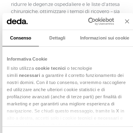
ridurre le degenze ospedaliere e le liste d’attesa
chirurgiche, ottimizzare i tempi di ricovero – sia
programmati che urgenti – e migliorare il
coordinamento tra ospedali e strutture
territoriali, attraverso l’integrazione dei dati e il
Consenso
Dettagli
Informazioni sui cookie
supporto dell’intelligenza artificiale per analisi
più approfondite.
Informativa Cookie
Il sito utilizza
cookie tecnici
o tecnologie
Vai al sito di progetto
simili
necessari
a garantire il corretto funzionamento dei
nostri domini. Con il tuo consenso, vorremmo raccogliere
ed utilizzare anche ulteriori cookie statistici e di
profilazione avanzati (anche di terze parti) per finalità di
Noi di Deda Next abbiamo partecipato attivamente
marketing e per garantirti una migliore esperienza di
ostruzione di un modello per
al progetto con la c
navigazione. Se chiudi questo messaggio, tramite la
X
in
l’identificazione e la raccolta delle informazioni
alto a destra, accetti solo i cookie
tecnici e necessari
e
sui processi di ricovero, contribuendo all’analisi
statistici. Naviga le schede di questo pannello per
dei dati
. Particolare attenzione è stata dedicata
conoscere i cookie utilizzati e impostare i consensi. Per