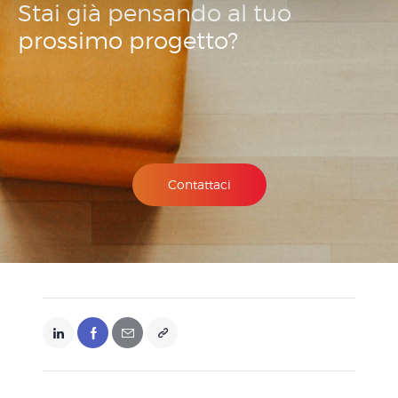
Stai già pensando
al tuo
o
prossimo
progetto?
Contattaci