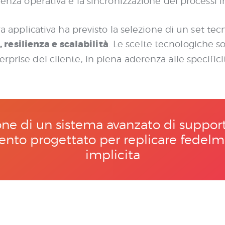
renza operativa e la sincronizzazione dei processi i
ura applicativa ha previsto la selezione di un set t
, resilienza e scalabilità
. Le scelte tecnologiche so
rprise del cliente, in piena aderenza alle specifici
e di un sistema avanzato di supporto 
ento progettato per replicare fedelm
implicita