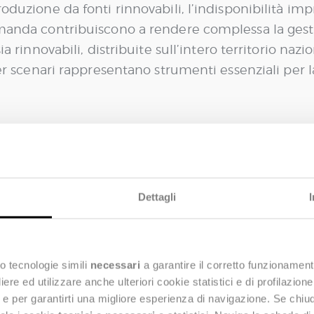
oduzione da fonti rinnovabili, l’indisponibilità imp
domanda contribuiscono a rendere complessa la gest
a rinnovabili, distribuite sull’intero territorio nazio
per scenari rappresentano strumenti essenziali per la
volumi di dati, il cliente si confrontava con criticit
imitavano la capacità di raccogliere e analizzare in
necessitava di st
 nel mercato, il cliente, dunque,
Dettagli
del Giorno Prima (MGP), supportare decisioni ope
 l’obiettivo di contenere i rischi e preservare la ma
o tecnologie simili
necessari
a garantire il corretto funzionament
e ed utilizzare anche ulteriori cookie statistici e di profilazion
ng e per garantirti una migliore esperienza di navigazione. Se chi