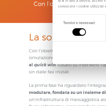
la
X
in alto a destra, accetti 
Con l’obiettivo di dotare 
conoscere i cookie utilizzati
sviluppato un M
S
Tecnici e necessari
e
l
La soluzione
e
z
i
Con l’obiettivo di dotare il cliente 
o
n
simulazione del MGP, principale merc
e
al
quick win
, basato su interventi r
d
sin dalle fasi iniziali.
e
l
La prima fase ha riguardato l’integrazi
c
o
modulare, fondata su un insieme di
n
un’infrastruttura di messaggistica a
s