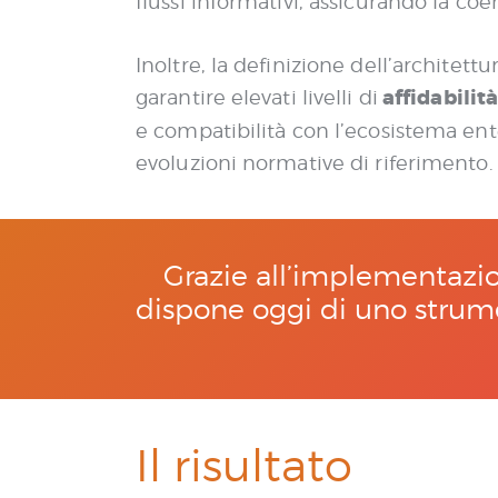
flussi informativi, assicurando la coe
e
n
s
Inoltre, la definizione dell’architett
o
affidabilità
garantire elevati livelli di
e compatibilità con l’ecosistema ente
evoluzioni normative di riferimento.
Grazie all’implementazion
dispone oggi di uno strum
Il risultato