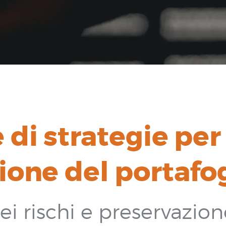
 di strategie per
ione del portafo
 rischi e preservazion