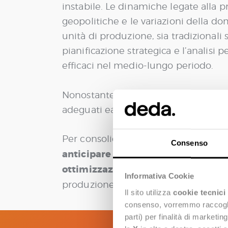
instabile. Le dinamiche legate alla pr
geopolitiche e le variazioni della 
unità di produzione, sia tradizionali si
pianificazione strategica e l’analisi 
efficaci nel medio-lungo periodo.
Nonostante la disponibilità di grandi 
adeguati ead alcuni, fattori che ne l
Per consolidare la propria posizione
Consenso
anticipare l’andamento del Mercato 
ottimizzazione del portafoglio
, con
Informativa Cookie
produzione.
Il sito utilizza
cookie tecnici
consenso, vorremmo raccoglier
parti) per finalità di marketi