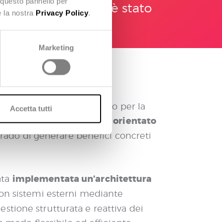
 questo pannello per
le all’avanguardia, è stato
e la nostra
Privacy Policy
.
ettrico italiano
Marketing
to sviluppato uno strumento per la
Accetta tutti
approccio orientato
to adottando un
 grado di generare benefici concreti
implementata un’architettura
ata
 con sistemi esterni mediante
stione strutturata e reattiva dei