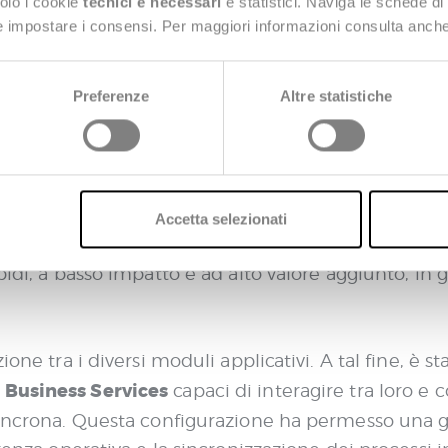
solo i cookie
tecnici e necessari
e statistici. Naviga le schede di
il cliente di uno strumento previsiona
 e impostare i consensi. Per maggiori informazioni consulta anch
GP per la simulazione del mercato el
Preferenze
Altre statistiche
di uno strumento decisionale all’avanguardia, è sta
Accetta selezionati
ato elettrico italiano. Il progetto è stato condot
apidi, a basso impatto e ad alto valore aggiunto, in
one tra i diversi moduli applicativi. A tal fine, è st
 Business Services
capaci di interagire tra loro e
sincrona. Questa configurazione ha permesso una ge