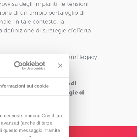
rovvisa degli impianti, le tensioni
ione di un ampio portafoglio di
nale. In tale contesto, la
 definizione di strategie d’offerta
à legate all’assenza di sistemi legacy
formazioni operative.
rumenti avanzati in grado di
Informazioni sui cookie
rative e abilitare strategie di
rginalità degli impianti di
o dei nostri domini. Con il tuo
e avanzati (anche di terze
udi questo messaggio, tramite