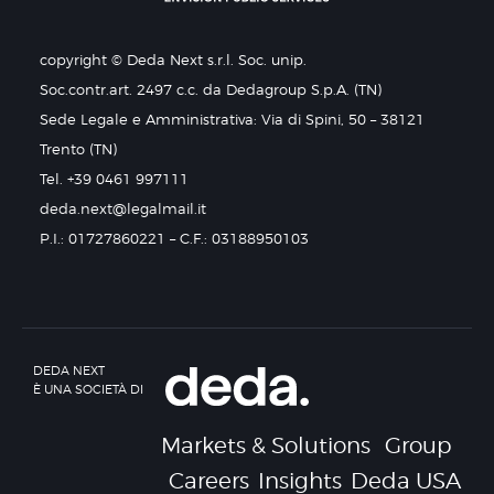
copyright © Deda Next s.r.l. Soc. unip.
Soc.contr.art. 2497 c.c. da Dedagroup S.p.A. (TN)
Sede Legale e Amministrativa: Via di Spini, 50 – 38121
Trento (TN)
Tel. +39 0461 997111
deda.next@legalmail.it
P.I.: 01727860221 – C.F.: 03188950103
DEDA NEXT
È UNA SOCIETÀ DI
Markets & Solutions
Group
Careers
Insights
Deda USA