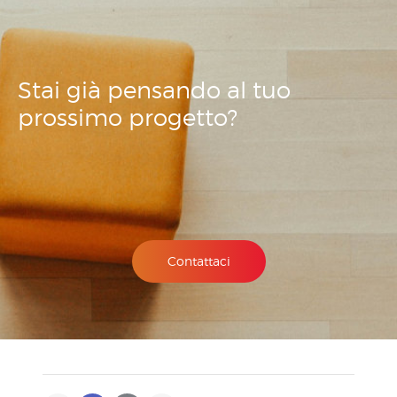
Stai già pensando
al tuo
prossimo
progetto?
Contattaci