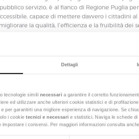
ubblico servizio, è al fianco di Regione Puglia per
e accessibile, capace di mettere davvero i cittadini a
migliorare la qualità, l’efficienza e la fruibilità dei
Next, che già lavora nell’ambito della digitalizzazi
 che punta all’evoluzione del Sistema Informativo S
di Sistema di Accoglienza Regionale per la gestione 
tazione ed erogazione) e rappresenta l’infrastrutt
Dettagli
dei cittadini pugliesi.
er Healthcare & Public Sector
di Deda Next ha sott
all’innovazione del sistema sanitario. È chiaro oggi
o tecnologie simili
necessari
a garantire il corretto funzionament
e ed utilizzare anche ulteriori cookie statistici e di profilazion
ità di dati e piattaforme, così che tutti gli attori 
ng e per garantirti una migliore esperienza di navigazione. Se chi
gitalizzazione parlino una lingua comune. Abbiamo
solo i cookie
tecnici e necessari
e statistici. Naviga le schede di
dando vita a sistema moderno, totalmente in cloud, 
 e impostare i consensi. Per maggiori informazioni consulta anch
 una parte fondamentale del servizio sanitario reg