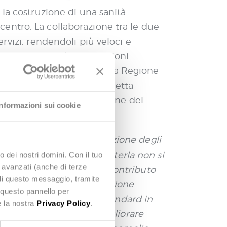
 la costruzione di una sanità
l centro. La collaborazione tra le due
 servizi, rendendoli più veloci e
one della sanità in 11 regioni
anitario Territoriale
della Regione
dell’intero ciclo della ricetta
ura regionale per la gestione del
Informazioni sui cookie
olineato: “
La frammentazione degli
 più che mai che per abbatterla non si
o dei nostri domini. Con il tuo
e avanzati (anche di terze
chiamati a portare il loro contributo
udi questo messaggio, tramite
 lavorato al fianco di Regione
 questo pannello per
che rispetta i più alti standard in
e la nostra
Privacy Policy
.
ionale, contribuendo a migliorare