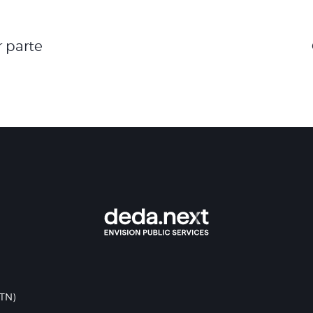
r parte
(TN)