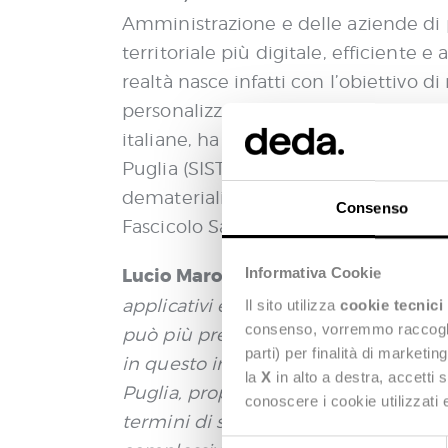
Amministrazione e delle aziende di p
territoriale più digitale, efficiente 
realtà nasce infatti con l’obiettivo di 
personalizzati. In questo senso, Deda 
italiane, ha preso parte a un
progetto
Puglia (SIST), che svolge la funzione 
dematerializzata (prescrizione, preno
Consenso
Fascicolo Sanitario Elettronico (FSE) 
Lucio Marottoli, Market Line Manag
Informativa Cookie
applicativi è la più grande barriera 
Il sito utilizza
cookie tecnici
consenso, vorremmo raccoglier
può più prescindere dall’interoperabil
parti) per finalità di marketi
in questo importante processo di di
la
X
in alto a destra, accetti 
Puglia, proprio in questa direzione, 
conoscere i cookie utilizzati
termini di sicurezza, che digitalizza
S