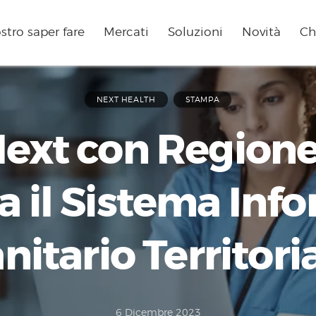
ostro saper fare
Mercati
Soluzioni
Novità
Ch
NEXT HEALTH
STAMPA
ext con Regione
a il Sistema Inf
nitario Territori
6 Dicembre 2023