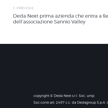
o
PREVIOUS
Deda Next prima azienda che entra a fa
dell’associazione Sannio Valley
copyright © Deda Next s.r.l. Soc. unip.
Soc.contr.art. 2497 c.c. da Dedagroup S.p.A. 