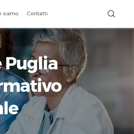
i siamo
Contatti
 Puglia
ormativo
ale