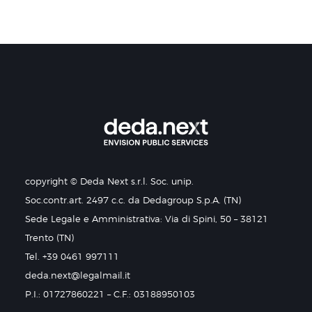
copyright © Deda Next s.r.l. Soc. unip.
Soc.contr.art. 2497 c.c. da Dedagroup S.p.A. (TN)
Sede Legale e Amministrativa: Via di Spini, 50 – 38121
Trento (TN)
Tel. +39 0461 997111
deda.next@legalmail.it
P.I.: 01727860221 – C.F.: 03188950103