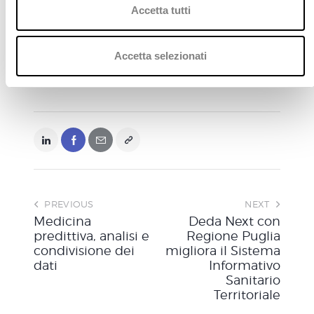
c
Accetta tutti
o
n
Leggi l'intero comunicato stampa
s
Accetta selezionati
e
n
s
o
PREVIOUS
NEXT
Medicina
Deda Next con
predittiva, analisi e
Regione Puglia
condivisione dei
migliora il Sistema
dati
Informativo
Sanitario
Territoriale