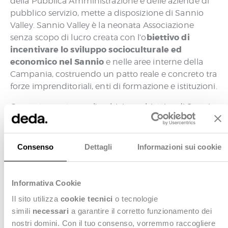
della Pubblica Amministrazione e delle aziende di
pubblico servizio, mette a disposizione di Sannio
Valley. Sannio Valley è la neonata Associazione
biettivo di
senza scopo di lucro creata con l’o
incentivare lo sviluppo socioculturale ed
economico nel Sannio
e nelle aree interne della
Campania, costruendo un patto reale e concreto tra
forze imprenditoriali, enti di formazione e istituzioni.
Coerentemente con l’ambizioso obiettivo di Sannio
prima impresa a entrare a far
Valley, Deda Next,
parte dell’Associazione
, si impegna a favorire il
fiorire di nuove iniziative in questo territorio,
Consenso
Dettagli
Informazioni sui cookie
mettendo a disposizione le competenze delle
mentorship
proprie persone per realizzare eventi di
orientamento verso i giovani
e
, offrendo supporto
Informativa Cookie
organizzativo e tecnologico per progetti culturali e
Il sito utilizza
cookie tecnici
o tecnologie
coaching
realizzando attività di
. Deda Next
simili
necessari
a garantire il corretto funzionamento dei
collaborerà, inoltre, con gli enti di formazione del
nostri domini. Con il tuo consenso, vorremmo raccogliere