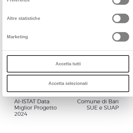
transizione.
z
i
o
Altre statistiche
n
Leggi l'intervista completa
e
Marketing
d
e
l
c
Accetta tutti
o
n
s
Accetta selezionati
e
PREVIOUS
NEXT
n
AI-ISTAT Data:
Comune di Bari
s
Miglior Progetto
SUE e SUAP
o
2024