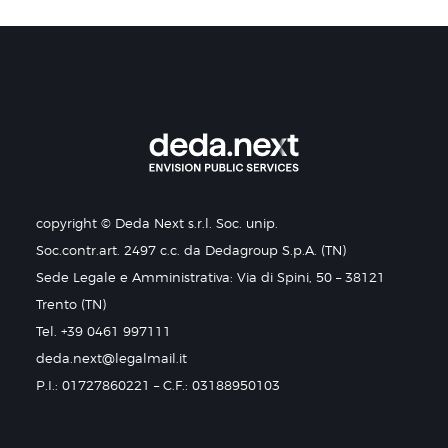
copyright © Deda Next s.r.l. Soc. unip.
Soc.contr.art. 2497 c.c. da Dedagroup S.p.A. (TN)
Sede Legale e Amministrativa: Via di Spini, 50 – 38121
Trento (TN)
Tel. +39 0461 997111
deda.next@legalmail.it
P.I.: 01727860221 – C.F.: 03188950103