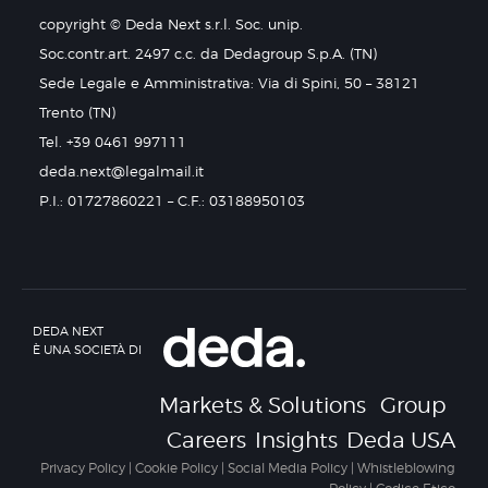
copyright © Deda Next s.r.l. Soc. unip.
Soc.contr.art. 2497 c.c. da Dedagroup S.p.A. (TN)
Sede Legale e Amministrativa: Via di Spini, 50 – 38121
Trento (TN)
Tel. +39 0461 997111
deda.next@legalmail.it
P.I.: 01727860221 – C.F.: 03188950103
DEDA NEXT
È UNA SOCIETÀ DI
Markets & Solutions
Group
Careers
Insights
Deda USA
Privacy Policy
|
Cookie Policy
|
Social Media Policy
|
Whistleblowing