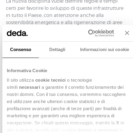
La nuova disciplina vuole definire regole e tempi
certi per favorire lo sviluppo di queste infrastrutture
in tutto il Paese, con attenzione anche alla
sostenibilità energetica e alla rigenerazione di aree
dismesse, in un momento in cui l’aumento dei
servizi digitali, dell’intelligenza artificiale e della
connettività richiede capacità di elaborazione
Consenso
Dettagli
Informazioni sui cookie
sempre più performanti.
Perché è rilevante?
Informativa Cookie
I data center sono infrastrutture fondamentali
Il sito utilizza
cookie tecnici
o tecnologie
per servizi digitali essenziali, dall’Intelligenza
simili
necessari
a garantire il corretto funzionamento dei
Artificiale alle piattaforme pubbliche online e ai
nostri domini. Con il tuo consenso, vorremmo raccogliere
sistemi sanitari digitali.
ed utilizzare anche ulteriori cookie statistici e di
Una disciplina unificata mira a semplificare iter
profilazione avanzati (anche di terze parti) per finalità di
autorizzativi, ridurre i tempi delle approvazioni e
marketing e per garantirti una migliore esperienza di
favorire il riuso di aree industriali dismesse con
navigazione. Se chiudi questo messaggio, tramite la
X
in
criteri di efficienza e sostenibilità.
alto a destra, accetti solo i cookie
tecnici e necessari
e