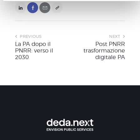
n
s
o
PREVIOUS
NEXT
La PA dopo il
Post PNRR
PNRR: verso il
trasformazione
2030
digitale PA