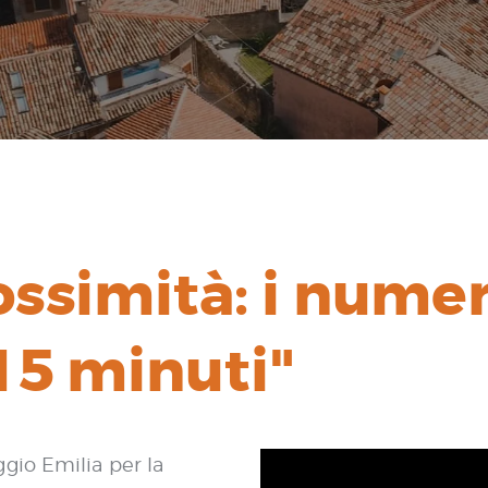
ossimità: i numer
 15 minuti"
gio Emilia per la