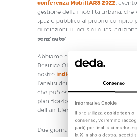
conferenza MobiltARS 2022
, evento
gestione della mobilità urbana, che v
spazio pubblico al proprio compito p
di relazioni. Il focus di quest’edizione
senz’auto
“.
Abbiamo contribuito all’evento con 
Beatrice Olivari (Full Stack Developer)
indice di prossimità per la c
nostro
l’analisi dei dati geolocalizzati, abb
Consenso
che può essere utile alle Amministra
pianificazione degli interventi atti a 
Informativa Cookie
dell’ambiente urbano.
Il sito utilizza
cookie tecnici
consenso, vorremmo raccoglier
parti) per finalità di marketi
Due giornate dedicate agli intervent
la
X
in alto a destra, accetti 