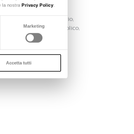
e la nostra
Privacy Policy
.
nore consumo del territorio;
Marketing
e sociale dello spazio pubblico;
Accetta tutti