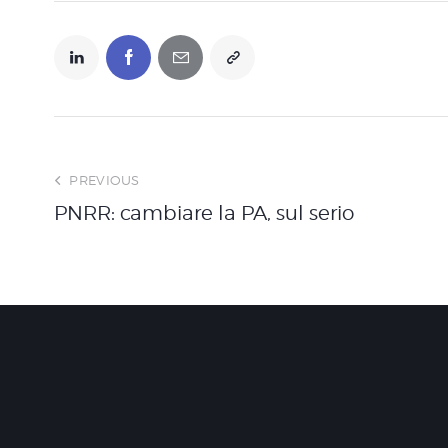
n
s
o
PREVIOUS
PNRR: cambiare la PA, sul serio