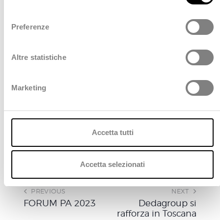
programma e iscriviti ora.
Policy
.
l
Ci vediamo online a partire dalle ore 14.15.
e
Preferenze
z
i
o
Altre statistiche
n
Scopri di più
e
Marketing
d
e
l
c
Accetta tutti
o
n
s
Accetta selezionati
e
n
PREVIOUS
NEXT
s
FORUM PA 2023
Dedagroup si
o
rafforza in Toscana