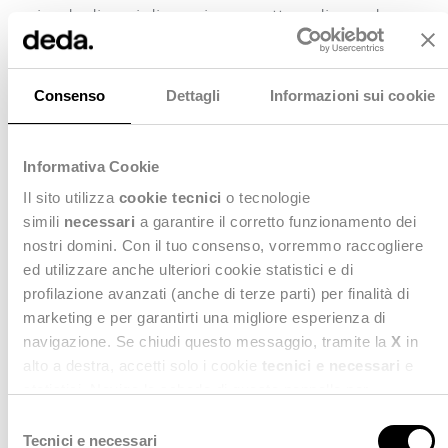
aziende di ogni dimensione e settore di accedere a
servizi cloud locali con i massimi livelli di sicurezza e
performance per accelerare l’innovazione e la
crescita del Paese.
Consenso
Dettagli
Informazioni sui cookie
All’evento del prossimo 5 giugno saranno tanti i
temi interessanti che verranno trattati:
Informativa Cookie
Il sito utilizza
cookie tecnici
o tecnologie
simili
necessari
a garantire il corretto funzionamento dei
nostri domini. Con il tuo consenso, vorremmo raccogliere
Intelligenza Artificiale
ed utilizzare anche ulteriori cookie statistici e di
Sicurezza e Sovranità dei dati
profilazione avanzati (anche di terze parti) per finalità di
Sostenibilità
marketing e per garantirti una migliore esperienza di
Ecosistema di Innovazione
navigazione. Se chiudi questo messaggio, tramite la
X
in
Opportunità di Lavoro e Competenze
alto a destra, accetti solo i cookie
tecnici e necessari
e
statistici. Naviga le schede di questo pannello per
conoscere i cookie utilizzati e impostare i consensi. Per
S
Non perdere l’appuntamento, consulta i
maggiori informazioni consulta anche la nostra
Privacy
Tecnici e necessari
e