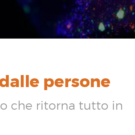
dalle persone
 che ritorna tutto in