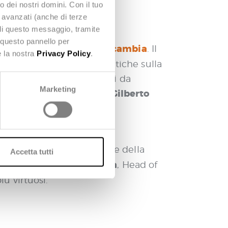
o dei nostri domini. Con il tuo
e avanzati (anche di terze
udi questo messaggio, tramite
 questo pannello per
rotagonisti del Paese che cambia
. Il
e la nostra
Privacy Policy
.
inata dedicata alle politiche sulla
delle misure del PNRR, nodi da
Marketing
o Meloni
Gilberto
anche i Ministri
misure PNRR.
Presentazione della
Accetta tutti
Luigi Zanella
ema al nostro
, Head of
ù virtuosi.