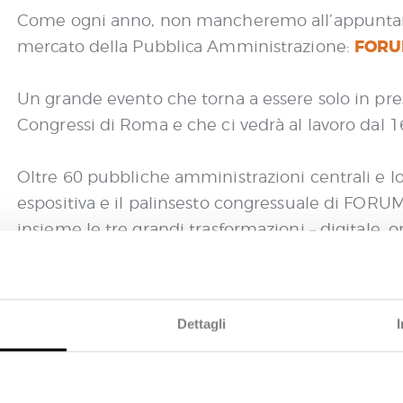
Come ogni anno, non mancheremo all’appuntam
FORU
mercato della Pubblica Amministrazione:
Un grande evento che torna a essere solo in pre
Congressi di Roma e che ci vedrà al lavoro dal 1
Oltre 60 pubbliche amministrazioni centrali e l
espositiva e il palinsesto congressuale di FORU
insieme le tre grandi trasformazioni – digitale, o
energetica – che interessano la PA e le politich
ppuntamenti in agenda, tanti i temi e le esperie
Dettagli
vento di formazione e aggiornamento gratuito pe
ore pubblico.