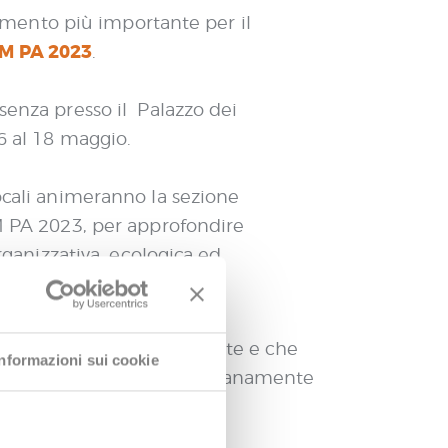
ento più importante per il
M PA 2023
.
senza presso il Palazzo dei
6 al 18 maggio.
ocali animeranno la sezione
M PA 2023, per approfondire
rganizzativa, ecologica ed
e pubbliche.
nze che verranno presentate e che
Informazioni sui cookie
r chi è impegnato quotidianamente