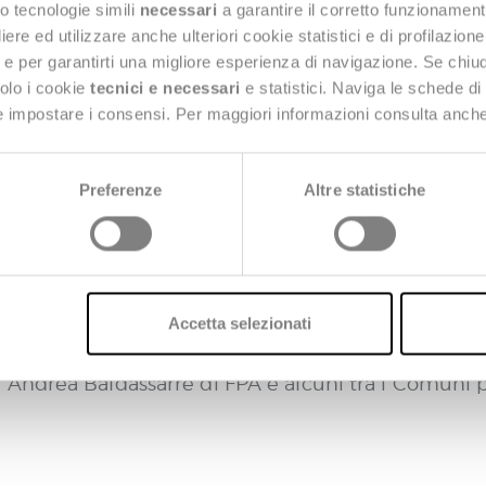
o tecnologie simili
necessari
a garantire il corretto funzionament
e ed utilizzare anche ulteriori cookie statistici e di profilazion
tamento anche quest’anno.
ng e per garantirti una migliore esperienza di navigazione. Se chi
solo i cookie
tecnici e necessari
e statistici. Naviga le schede di
| Transizione digitale ed ecologica: i territori p
 e impostare i consensi. Per maggiori informazioni consulta anch
me avremo modo di ascoltare in questa seconda matt
lla sicurezza energetica del Paese, tra attuazione 
Preferenze
Altre statistiche
Fabi
 protagonisti dei lavori, insieme al nostro CEO
taliani tra maturità digitale e attuazione delle 
Accetta selezionati
sulla maturità digitale dei comuni capoluogo. Insi
ndrea Baldassarre di FPA e alcuni tra i Comuni pi