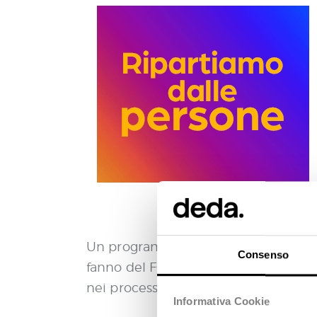
Un programma ricco con più di 70 a
Consenso
fanno del FORUM PA il più grande e
nei processi di innovazione del sett
Informativa Cookie