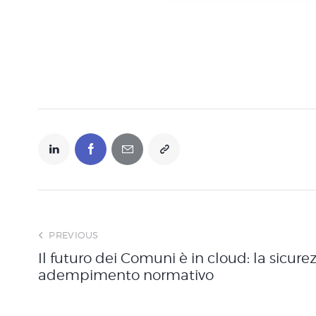
o
n
s
e
n
s
o
PREVIOUS
Il futuro dei Comuni è in cloud: la sicur
adempimento normativo