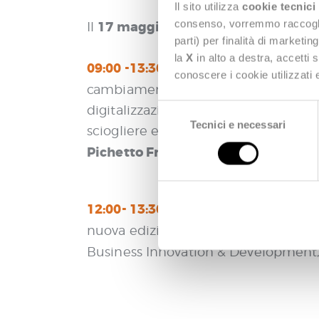
Il sito utilizza
cookie tecnici
consenso, vorremmo raccoglier
17 maggio
Il
, per noi doppio appun
parti) per finalità di marketi
la
X
in alto a destra, accetti 
09:00 -13:30: L’ ARENA DI FORUM PA 
conoscere i cookie utilizzati
cambiamento parte dai territori, co
S
digitalizzazione della PA locale e su
Tecnici e necessari
e
sciogliere e prospettive future. Tra i
l
Pichetto Fratin e Adolfo Urso
.
e
z
i
12:00- 13:30: SALA POP | I Comuni i
o
n
nuova edizione della ricerca Ca.Re. 
e
Business Innovation & Development, A
d
e
l
c