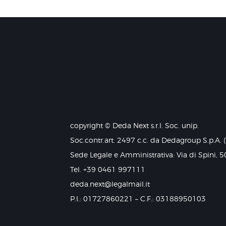
copyright © Deda Next s.r.l. Soc. unip.
Soc.contr.art. 2497 c.c. da Dedagroup S.p.A. 
Sede Legale e Amministrativa: Via di Spini, 5
Tel. +39 0461 997111
deda.next@legalmail.it
P.I.: 01727860221 – C.F.: 03188950103