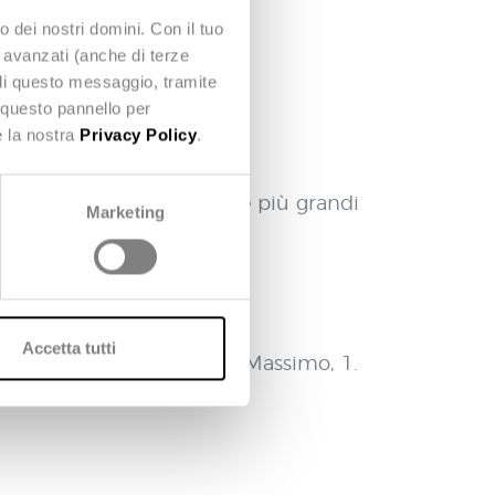
o dei nostri domini. Con il tuo
e avanzati (anche di terze
udi questo messaggio, tramite
 questo pannello per
e la nostra
Privacy Policy
.
 dei servizi scelto già dalle più grandi
Marketing
agement by Deda Next
Accetta tutti
simo in via Massimiliano Massimo, 1.