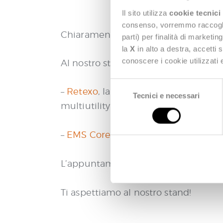
Il sito utilizza
cookie tecnici
consenso, vorremmo raccoglier
Chiaramente ci saremo anche noi di D
parti) per finalità di marketi
la
X
in alto a destra, accetti 
conoscere i cookie utilizzati
Al nostro stand, insieme ai nostri esp
S
–
Retexo
, la soluzione ready to use pe
Tecnici e necessari
e
multiutility Italiane
l
e
z
–
EMS Core Platform
, la nuova piatt
i
o
1
L’appuntamento è per il prossimo
n
e
Ti aspettiamo al nostro stand!
d
e
l