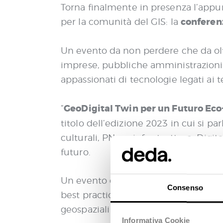
Torna finalmente in presenza l’app
conferenz
per la comunità del GIS: la
Un evento da non perdere che da olt
imprese, pubbliche amministrazioni, 
appassionati di tecnologie legati ai t
GeoDigital Twin per un Futuro Eco
“
titolo dell’edizione 2023 in cui si pa
culturali, PNrr e infrastrutture, Digit
futuro.
Un evento da non perdere per ascolta
Consenso
best practice del settore, scoprire l
geospaziali e le più recenti case histor
Informativa Cookie