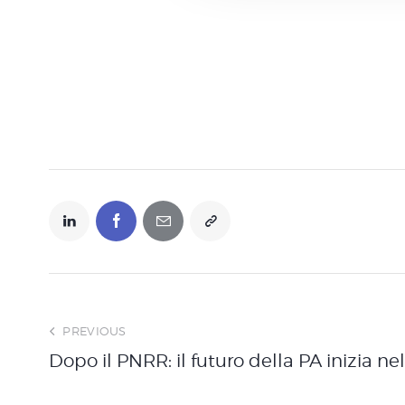
c
o
n
s
e
n
s
o
PREVIOUS
Dopo il PNRR: il futuro della PA inizia ne