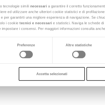
o tecnologie simili
necessari
a garantire il corretto funzionament
e ed utilizzare anche ulteriori cookie statistici e di profilazion
eda Next, in qualità di silver sponsor.
ng e per garantirti una migliore esperienza di navigazione. Se chi
solo i cookie
tecnici e necessari
e statistici. Naviga le schede di
 e impostare i consensi. Per maggiori informazioni consulta anch
erti, potrai approfondire:
r la gestione territoriale delle reti di distribuzione
Preferenze
Altre statistiche
aforma per la gestione dei processi dell’energy man
Accetta selezionati
0 e 11 maggio a Roma
presso l’auditorium del Mas