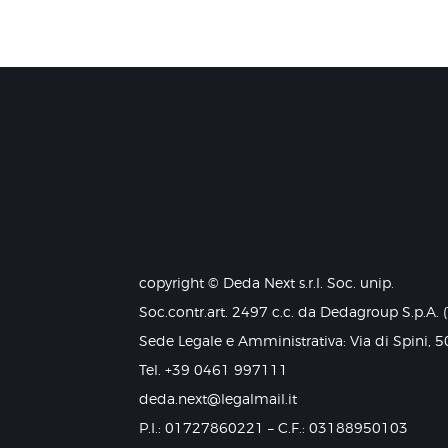
copyright © Deda Next s.r.l. Soc. unip.
Soc.contr.art. 2497 c.c. da Dedagroup S.p.A. 
Sede Legale e Amministrativa: Via di Spini, 5
Tel. +39 0461 997111
deda.next@legalmail.it
P.I.: 01727860221 – C.F.: 03188950103