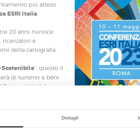
untamento più atteso
a ESRI Italia
.
re 20 anni riunisce
ricercatori e
emi della cartografia.
-Sostenibile
“, questo il
rlerà di turismo e beni
al Twin e città del
re le più interessanti
Dettagli
e nuove soluzioni
y di Esri Italia.