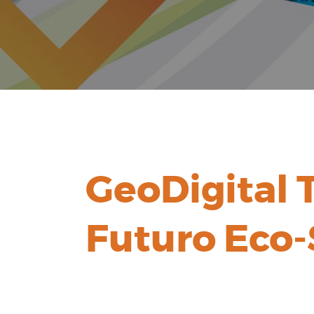
GeoDigital 
Futuro Eco-