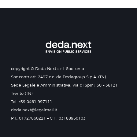
copyright © Deda Next s.r.l. Soc. unip.
Soc.contr.art. 2497 c.c. da Dedagroup S.p.A. (TN)
Sede Legale e Amministrativa: Via di Spini, 50 – 38121
Trento (TN)
Tel. +39 0461 997111
deda.next@legalmail.it
P.I.: 01727860221 – C.F.: 03188950103