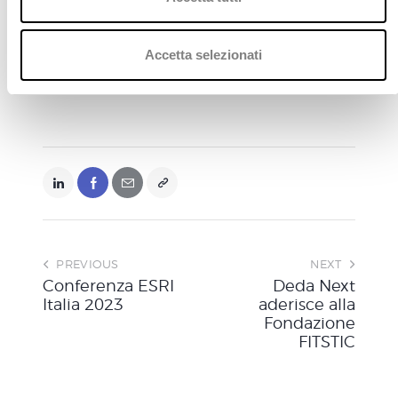
o
n
s
Accetta selezionati
Leggi l'intero comunicato stampa
e
n
s
o
PREVIOUS
NEXT
Conferenza ESRI
Deda Next
Italia 2023
aderisce alla
Fondazione
FITSTIC