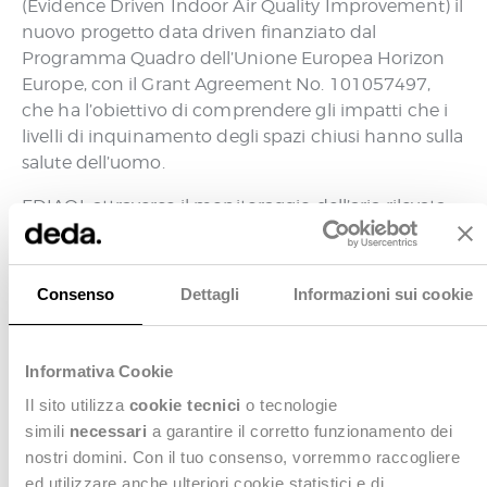
(Evidence Driven Indoor Air Quality Improvement) il
nuovo progetto data driven finanziato dal
Programma Quadro dell’Unione Europea Horizon
Europe, con il Grant Agreement No. 101057497,
che ha l’obiettivo di comprendere gli impatti che i
livelli di inquinamento degli spazi chiusi hanno sulla
salute dell’uomo.
EDIAQI, attraverso il monitoraggio dell’aria rilevata
all’interno di edifici pubblici e privati (abitazioni,
scuole, uffici, ospedali,…), vuole consentire agli
scienziati di comprendere meglio gli effetti che gli
Consenso
Dettagli
Informazioni sui cookie
agenti inquinanti hanno sul benessere psico-fisico
delle persone (bambini, adulti e anziani) così da
poter fornire informazioni certe agli organi
Informativa Cookie
legislativi, utili a definire strategie innovative,
Il sito utilizza
cookie tecnici
o tecnologie
sostenibili e basate su conoscenze scientifiche, per
simili
necessari
a garantire il corretto funzionamento dei
migliorare la qualità di vita della popolazione.
nostri domini. Con il tuo consenso, vorremmo raccogliere
ed utilizzare anche ulteriori cookie statistici e di