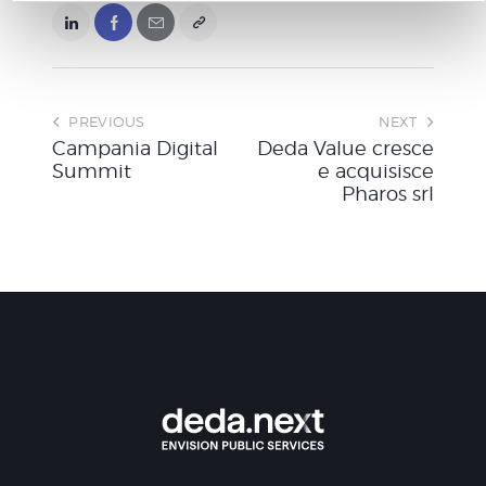
n
s
o
PREVIOUS
NEXT
Campania Digital
Deda Value cresce
Summit
e acquisisce
Pharos srl