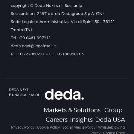
copyright © Deda Next s.r.l. Soc. unip.
Soc.contr.art. 2497 c.c. da Dedagroup S.p.A. (TN)
Sede Legale e Amministrativa: Via di Spini, 50 – 38121
Trento (TN)
Tel. +39 0461 997111
deda.next@legalmail.it
P.I.: 01727860221 – C.F.: 03188950103
DEDA NEXT
È UNA SOCIETÀ DI
Markets & Solutions
Group
Careers
Insights
Deda USA
Privacy Policy
|
Cookie Policy
|
Social Media Policy
|
Whistleblowing
Policy
|
Codice Etico