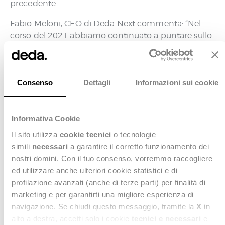
precedente.
Fabio Meloni, CEO di Deda Next commenta: “Nel
corso del 2021 abbiamo continuato a puntare sullo
sviluppo di competenze ed esperienze
specialistiche per rispondere concretamente
all’esigenza dei nostri clienti di essere pienamente
Consenso
Dettagli
Informazioni sui cookie
allineati con le strategie di innovazione del Paese.
Questi risultati confermano la nostra volontà di
continuare ad accompagnare la Pubblica
Informativa Cookie
Amministrazione e le aziende nel percorso di
trasformazione digitale, supportandole nel cogliere
Il sito utilizza
cookie tecnici
o tecnologie
le nuove opportunità rappresentate dal PNRR. In
simili
necessari
a garantire il corretto funzionamento dei
questo senso siamo già attivi su più fronti con un
nostri domini. Con il tuo consenso, vorremmo raccogliere
rinnovato impegno, che anche il nostro nuovo
ed utilizzare anche ulteriori cookie statistici e di
nome vuole testimoniare: nell’ambito della PA, dai
profilazione avanzati (anche di terze parti) per finalità di
grandi Enti centrali ai Comuni, lavoriamo per
marketing e per garantirti una migliore esperienza di
l’interoperabilità dei dati e abilitiamo la
navigazione. Se chiudi questo messaggio, tramite la
X
in
semplificazione dei processi e dei servizi con
alto a destra, accetti solo i cookie
tecnici e necessari
e