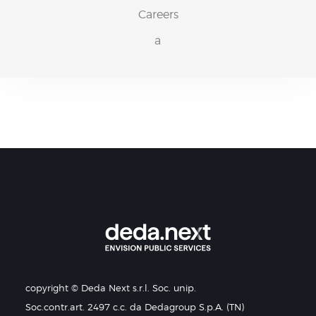
Careers
a
copyright © Deda Next s.r.l. Soc. unip.
Soc.contr.art. 2497 c.c. da Dedagroup S.p.A. (TN)