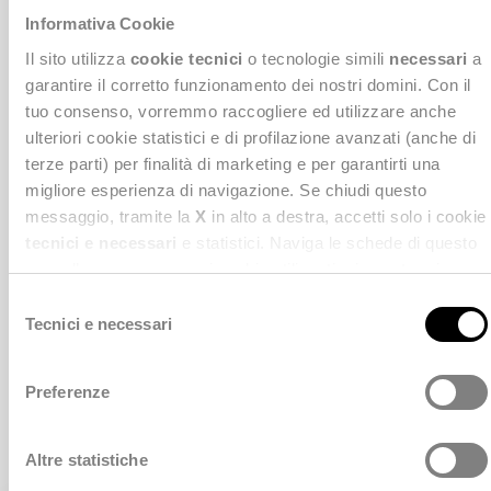
Informativa Cookie
Il sito utilizza
cookie tecnici
o tecnologie simili
necessari
a
garantire il corretto funzionamento dei nostri domini. Con il
tuo consenso, vorremmo raccogliere ed utilizzare anche
ulteriori cookie statistici e di profilazione avanzati (anche di
terze parti) per finalità di marketing e per garantirti una
migliore esperienza di navigazione. Se chiudi questo
messaggio, tramite la
X
in alto a destra, accetti solo i cookie
tecnici e necessari
e statistici. Naviga le schede di questo
pannello per conoscere i cookie utilizzati e impostare i
consensi. Per maggiori informazioni consulta anche la
S
nostra
Privacy Policy
.
Tecnici e necessari
e
l
e
Preferenze
Careers
z
s
i
o
Altre statistiche
n