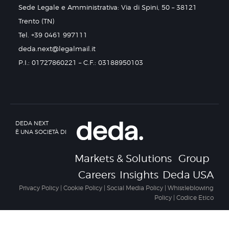
Sede Legale e Amministrativa: Via di Spini, 50 – 38121
Trento (TN)
Tel. +39 0461 997111
deda.next@legalmail.it
P.I.: 01727860221 – C.F.: 03188950103
DEDA NEXT
È UNA SOCIETÀ DI
Markets & Solutions
Group
Careers
Insights
Deda USA
Privacy Policy
|
Cookie Policy
|
Social Media Policy
|
Whistleblowing
Policy
|
Codice Etico