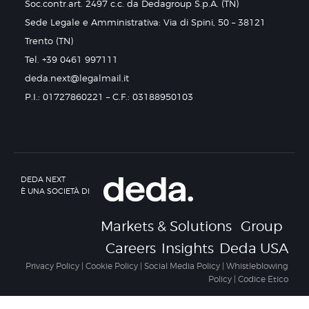
Soc.contr.art. 2497 c.c. da Dedagroup S.p.A. (TN)
Sede Legale e Amministrativa: Via di Spini, 50 – 38121
Trento (TN)
Tel. +39 0461 997111
deda.next@legalmail.it
P.I.: 01727860221 – C.F.: 03188950103
DEDA NEXT
È UNA SOCIETÀ DI
Markets & Solutions
Group
Careers
Insights
Deda USA
Privacy Policy
|
Cookie Policy
|
Social Media Policy
|
Whistleblowing
Policy
|
Codice Etico