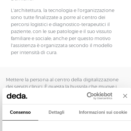
L’architettura, la tecnologia e l’organizzazione
sono tutte finalizzate a porre al centro dei
percorsi logistici e diagnostico-terapeutici il
paziente, con le sue patologie e il suo vissuto
familiare e sociale; anche per questo motivo
l’assistenza è organizzata secondo il modello
per intensità di cura.
Mettere la persona al centro della digitalizzazione
dei servizi clinici. È questa la bussola che muove i
piani di innovazione dell’ASST di Vimercate.
Per l’Azienda Sanitaria, l’obiettivo non è quello di
Consenso
Dettagli
Informazioni sui cookie
limitarsi a ricercare la riduzione dei costi e
costruire
l’efficientamento dei servizi, ma anche di
un ecosistema in grado di rispondere alla