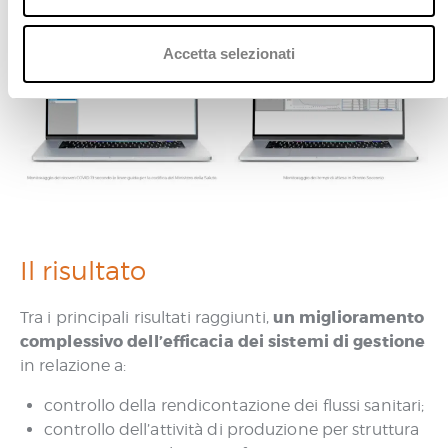
prestazioni erogate.
o
n
s
Accetta selezionati
e
n
s
o
Il risultato
un miglioramento
Tra i principali risultati raggiunti,
complessivo dell’efficacia dei sistemi di gestione
in relazione a:
controllo della rendicontazione dei flussi sanitari;
controllo dell’attività di produzione per struttura