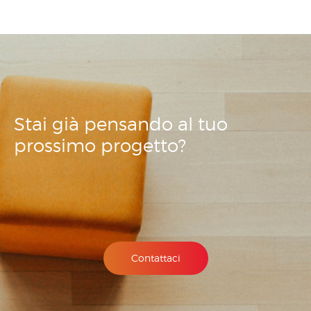
Stai già pensando
al tuo
prossimo
progetto?
Contattaci