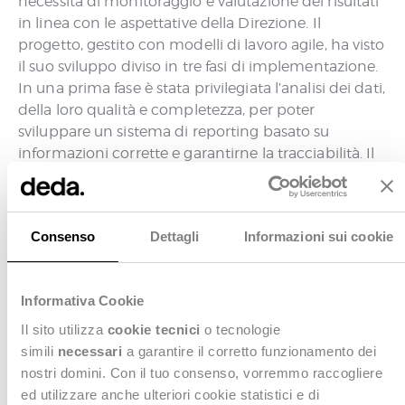
necessità di monitoraggio e valutazione dei risultati
in linea con le aspettative della Direzione. Il
progetto, gestito con modelli di lavoro agile, ha visto
il suo sviluppo diviso in tre fasi di implementazione.
In una prima fase è stata privilegiata l’analisi dei dati,
della loro qualità e completezza, per poter
sviluppare un sistema di reporting basato su
informazioni corrette e garantirne la tracciabilità. Il
progetto ha visto poi l’import dei dati storici e la loro
taggatura sulla base della corretta organizzazione
aziendale mantenendo il confronto con i report
Consenso
Dettagli
Informazioni sui cookie
cartacei antecedenti.
Dopo la condivisione e il coinvolgimento del top
management, i cruscotti sono stati oggetto di
Informativa Cookie
formazione e convalida in relazione al modello
Il sito utilizza
cookie tecnici
o tecnologie
implementato. Grazie alla soluzione è stato così
simili
necessari
a garantire il corretto funzionamento dei
possibile condividere con le strutture organizzative i
nostri domini. Con il tuo consenso, vorremmo raccogliere
relativi KPI, monitorabili nel loro andamento
ed utilizzare anche ulteriori cookie statistici e di