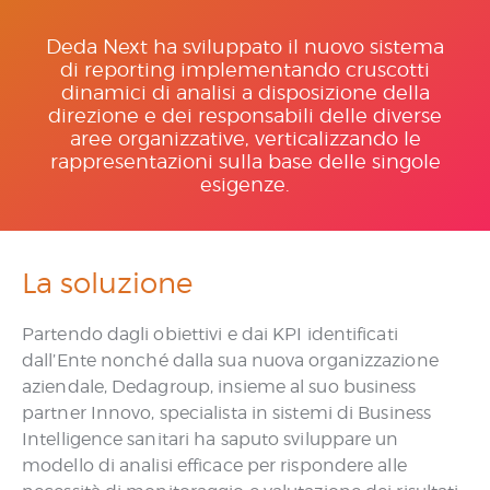
Deda Next ha sviluppato il nuovo sistema
di reporting implementando cruscotti
dinamici di analisi a disposizione della
direzione e dei responsabili delle diverse
aree organizzative, verticalizzando le
rappresentazioni sulla base delle singole
esigenze.
La soluzione
Partendo dagli obiettivi e dai KPI identificati
dall’Ente nonché dalla sua nuova organizzazione
aziendale, Dedagroup, insieme al suo business
partner Innovo, specialista in sistemi di Business
Intelligence sanitari ha saputo sviluppare un
modello di analisi efficace per rispondere alle