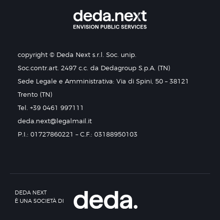
copyright © Deda Next s.r.l. Soc. unip.
Soc.contr.art. 2497 c.c. da Dedagroup S.p.A. (TN)
Sede Legale e Amministrativa: Via di Spini, 50 – 38121
Trento (TN)
Tel. +39 0461 997111
deda.next@legalmail.it
P.I.: 01727860221 – C.F.: 03188950103
DEDA NEXT
È UNA SOCIETÀ DI