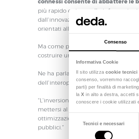
connessi consente di abbattere le ba
più rapido e sicuro alle informazioni
dall’innovazione, compromettendo il 
orientati alle reali esigenze di cittad
Consenso
Ma come possiamo trasformare questa 
costruire un sistema realmente conn
Informativa Cookie
Il sito utilizza
cookie tecnici
nostro CEO, Fabio M
Ne ha parlato il
consenso, vorremmo raccoglier
dell’interoperabilità nella digitalizz
parti) per finalità di marketi
la
X
in alto a destra, accetti 
“L’inversione di paradigma è chiara: 
conoscere i cookie utilizzati
mettersi al servizio del cittadino. Qu
S
ottimizzazione delle risorse e riduzio
Tecnici e necessari
e
pubblici.”
l
e