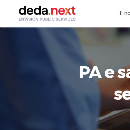
Il n
PA e s
se