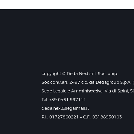
copyright © Deda Next s.r.l. Soc. unip.
Soc.contr.art. 2497 c.c. da Dedagroup S.p.A. 
Sede Legale e Amministrativa: Via di Spini, 5
Tel. +39 0461 997111
deda.next@legalmail.it
P.I.: 01727860221 – C.F.: 03188950103