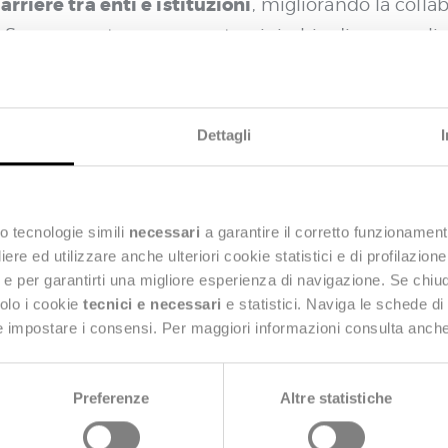
rriere tra enti e istituzioni
, migliorando la coll
. Senza questo presupposto, si rischia di non cogli
valore degli investimenti del PNRR e lo sviluppo d
ini e imprese.
Dettagli
visione in realtà? Quali sono le sfide da affrontar
esso ed efficiente?
o tecnologie simili
necessari
a garantire il corretto funzionament
eloni
, in un’intervista con
Il Sole 24 Ore
, approfond
e ed utilizzare anche ulteriori cookie statistici e di profilazion
azione del settore pubblico.
ng e per garantirti una migliore esperienza di navigazione. Se chi
solo i cookie
tecnici e necessari
e statistici. Naviga le schede di
non più il cittadino a dover rincorrere la Pubblic
 e impostare i consensi. Per maggiori informazioni consulta anch
esto approccio può portare benefici significativi in 
ne del carico burocratico, con risvolti positivi sull’
Preferenze
Altre statistiche