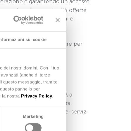
aborazione e garantendo un accesso
ere appieno le opportunità offerte
i servizi pubblici moderni e
Informazioni sui cookie
e e le soluzioni da adottare per
o dei nostri domini. Con il tuo
endo il ruolo cruciale
e avanzati (anche di terze
udi questo messaggio, tramite
 questo pannello per
a Amministrazione, ma la PA a
e la nostra
Privacy Policy
.
termini di qualità della vita,
economia e sulla fiducia nei servizi
Marketing