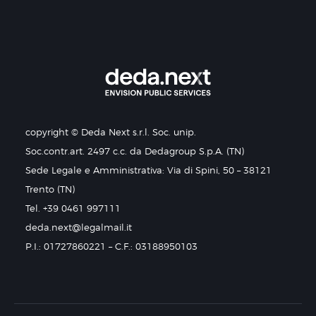
copyright © Deda Next s.r.l. Soc. unip.
Soc.contr.art. 2497 c.c. da Dedagroup S.p.A. (TN)
Sede Legale e Amministrativa: Via di Spini, 50 – 38121
Trento (TN)
Tel. +39 0461 997111
deda.next@legalmail.it
P.I.: 01727860221 – C.F.: 03188950103