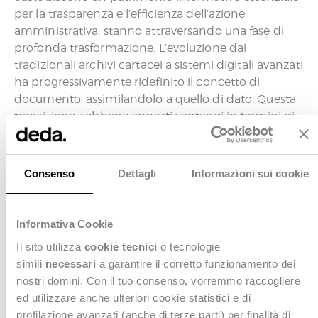
per la trasparenza e l’efficienza dell’azione
amministrativa, stanno attraversando una fase di
profonda trasformazione. L’evoluzione dai
tradizionali archivi cartacei a sistemi digitali avanzati
ha progressivamente ridefinito il concetto di
documento, assimilandolo a quello di dato. Questa
transizione, sebbene apporti vantaggi in termini di
efficienza e accessibilità, comporta anche sfide
significative, come il rischio di dispersione delle
informazioni, la difficoltà di correlazione tra dati
Consenso
Dettagli
Informazioni sui cookie
provenienti da sistemi diversi e la necessità di
garantirne autenticità e integrità nel tempo. Per
guidare questa trasformazione oramai
Informativa Cookie
AgID
imprescindibile, l’
ha già pubblicato le
Linee
Il sito utilizza
cookie tecnici
o tecnologie
guida per la formazione, gestione e conservazione
simili
necessari
a garantire il corretto funzionamento dei
dei documenti informatici
, delineando un percorso
nostri domini. Con il tuo consenso, vorremmo raccogliere
Refer
piena
di cambiamento chiaro.
si pone in
ed utilizzare anche ulteriori cookie statistici e di
conformità con le direttive tracciate
, offrendo
profilazione avanzati (anche di terze parti) per finalità di