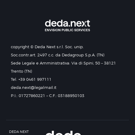
copyright © Deda Next s.r.l. Soc. unip.
Soc.contr.art. 2497 c.c. da Dedagroup S.p.A. (TN)
Sede Legale e Amministrativa: Via di Spini, 50 – 38121
Trento (TN)
Tel. +39 0461 997111
deda.next@legalmail.it
P.I.: 01727860221 – C.F.: 03188950103
DEDA NEXT