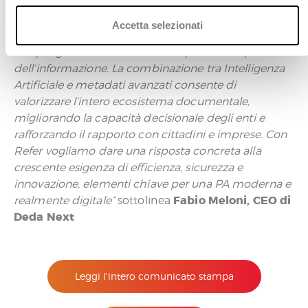
“Vogliamo offrire agli enti pubblici un sistema
n
evoluto che non solo ottimizza la gestione
s
Accetta selezionati
documentale, ma che ne preserva il valore nel
e
tempo, garantendo continuità operativa e qualità
n
dell’informazione. La combinazione tra Intelligenza
s
Artificiale e metadati avanzati consente di
o
valorizzare l’intero ecosistema documentale,
migliorando la capacità decisionale degli enti e
rafforzando il rapporto con cittadini e imprese. Con
Refer
vogliamo dare una risposta concreta alla
crescente esigenza di efficienza, sicurezza e
innovazione, elementi chiave per una PA moderna e
Fabio Meloni, CEO di
realmente digitale”
sottolinea
Deda Next
Leggi l'intero comunicato stampa