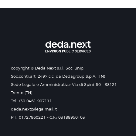
copyright © Deda Next s.r.l. Soc. unip.
Soc.contr.art. 2497 c.c. da Dedagroup S.p.A. (TN)
Sede Legale e Amministrativa: Via di Spini, 50 – 38121
Trento (TN)
Tel. +39 0461 997111
deda.next@legalmail.it
P.I.: 01727860221 – C.F.: 03188950103