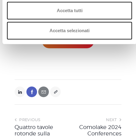
l
c
Accetta tutti
o
n
s
Accetta selezionati
e
Maggiori info
n
s
o
PREVIOUS
NEXT
Quattro tavole
Comolake 2024
rotonde sulla
Conferences