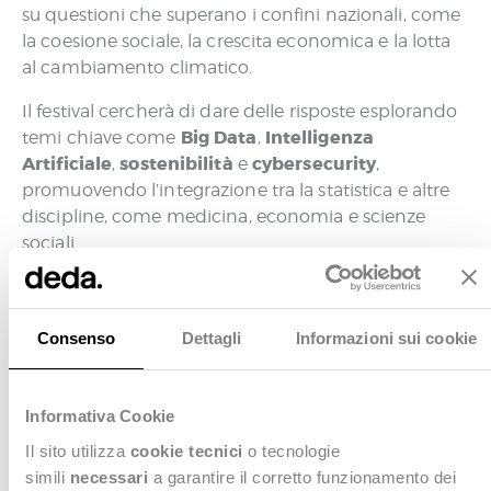
su questioni che superano i confini nazionali, come
la coesione sociale, la crescita economica e la lotta
al cambiamento climatico.
Il festival cercherà di dare delle risposte esplorando
Big Data
Intelligenza
temi chiave come
,
Artificiale
sostenibilità
cybersecurity
,
e
,
promuovendo l’integrazione tra la statistica e altre
discipline, come medicina, economia e scienze
sociali.
Quattro giorni di dibattiti, laboratori e attività
animeranno l’evento, con l’obiettivo di sensibilizzare
il pubblico e favorire il dialogo tra le diverse
Consenso
Dettagli
Informazioni sui cookie
comunità scientifiche e professionali.
Saremo presenti anche noi di Deda Next in qualità
Informativa Cookie
Luigi
di sponsor e prenderemo parte, insieme a
Il sito utilizza
cookie tecnici
o tecnologie
Zanella
, Head of Business Innovation &
simili
necessari
a garantire il corretto funzionamento dei
Development, al talk: “Nuove tecnologie e nuove