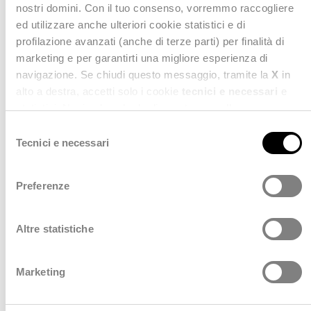
nostri domini. Con il tuo consenso, vorremmo raccogliere
metodologie statistiche. Una sfida, anche etica, per
ed utilizzare anche ulteriori cookie statistici e di
la raccolta, analisi e comunicazione dei dati”,
profilazione avanzati (anche di terze parti) per finalità di
giovedì 17 ottobre presso Piazza Borsa
.
marketing e per garantirti una migliore esperienza di
navigazione. Se chiudi questo messaggio, tramite la
X
in
alto a destra, accetti solo i cookie
tecnici e necessari
e
statistici. Naviga le schede di questo pannello per
conoscere i cookie utilizzati e impostare i consensi. Per
S
maggiori informazioni consulta anche la nostra
Privacy
Tecnici e necessari
e
Policy
.
l
e
Preferenze
z
i
o
Altre statistiche
n
e
Marketing
d
e