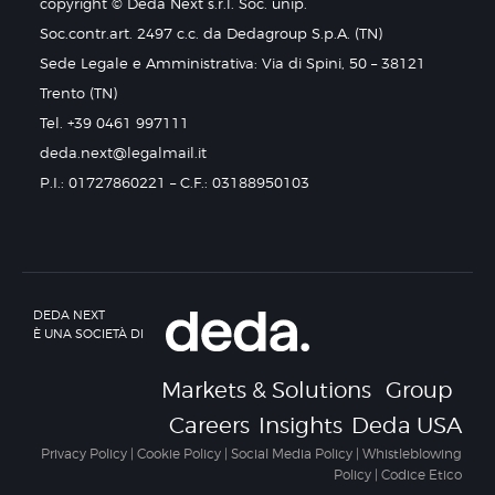
copyright © Deda Next s.r.l. Soc. unip.
Soc.contr.art. 2497 c.c. da Dedagroup S.p.A. (TN)
Sede Legale e Amministrativa: Via di Spini, 50 – 38121
Trento (TN)
Tel. +39 0461 997111
deda.next@legalmail.it
P.I.: 01727860221 – C.F.: 03188950103
DEDA NEXT
È UNA SOCIETÀ DI
Markets & Solutions
Group
Careers
Insights
Deda USA
Privacy Policy
|
Cookie Policy
|
Social Media Policy
|
Whistleblowing
Policy
|
Codice Etico