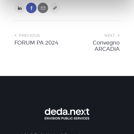
s
o
PREVIOUS
NEXT
FORUM PA 2024
Convegno
ARCADIA