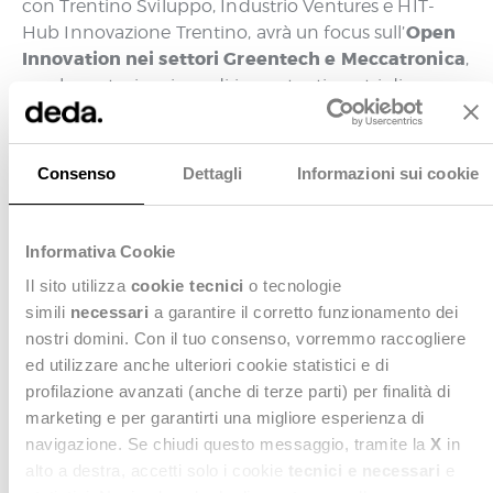
con Trentino Sviluppo, Industrio Ventures e HIT-
Open
Hub Innovazione Trentino, avrà un focus sull’
Innovation nei settori Greentech e Meccatronica
,
con la partecipazione di importanti centri di
innovazione, corporate e startup.
Da non perdere l’intervento del nostro
Responsabile di progetti di innovazione Nicola
Consenso
Dettagli
Informazioni sui cookie
Cracchi Bianchi, che durante la roundtable a tema
Greentech presenterà il nostro contributo e le
nostre esperienze sul campo riguardanti l’Open
Informativa Cookie
Innovation.
Il sito utilizza
cookie tecnici
o tecnologie
simili
necessari
a garantire il corretto funzionamento dei
Ti aspettiamo!
nostri domini. Con il tuo consenso, vorremmo raccogliere
ed utilizzare anche ulteriori cookie statistici e di
profilazione avanzati (anche di terze parti) per finalità di
marketing e per garantirti una migliore esperienza di
navigazione. Se chiudi questo messaggio, tramite la
X
in
alto a destra, accetti solo i cookie
tecnici e necessari
e