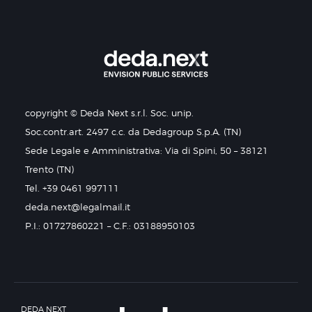
copyright © Deda Next s.r.l. Soc. unip.
Soc.contr.art. 2497 c.c. da Dedagroup S.p.A. (TN)
Sede Legale e Amministrativa: Via di Spini, 50 – 38121
Trento (TN)
Tel. +39 0461 997111
deda.next@legalmail.it
P.I.: 01727860221 – C.F.: 03188950103
DEDA NEXT