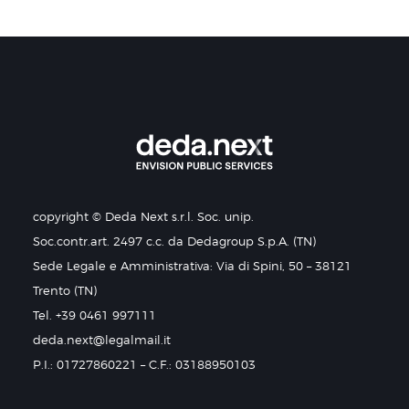
copyright © Deda Next s.r.l. Soc. unip.
Soc.contr.art. 2497 c.c. da Dedagroup S.p.A. (TN)
Sede Legale e Amministrativa: Via di Spini, 50 – 38121
Trento (TN)
Tel. +39 0461 997111
deda.next@legalmail.it
P.I.: 01727860221 – C.F.: 03188950103