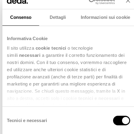
Consenso
Dettagli
Informazioni sui cookie
Informativa Cookie
Il sito utilizza
cookie tecnici
o tecnologie
simili
necessari
a garantire il corretto funzionamento dei
nostri domini. Con il tuo consenso, vorremmo raccogliere
ed utilizzare anche ulteriori cookie statistici e di
profilazione avanzati (anche di terze parti) per finalità di
Evento a latere
: Accrual e Rendiconto 2025:
marketing e per garantirti una migliore esperienza di
norme, processi e strumenti per una corretta
navigazione. Se chiudi questo messaggio, tramite la
X
in
rendicontazione economico-patrimoniale.
alto a destra, accetti solo i cookie
tecnici e necessari
e
statistici. Naviga le schede di questo pannello per
Incontri di approfondimento allo stand
, tra cui:
conoscere i cookie utilizzati e impostare i consensi. Per
S
Appalti nel caos? Come ottenere dati certi e
maggiori informazioni consulta anche la nostra
Privacy
Tecnici e necessari
e
semplificare il monitoraggio
Policy
.
l
La nuova frontiera dell’efficienza operativa: l’AI