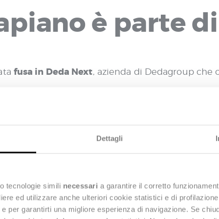
apiano è parte d
fusa in Deda Next
ata
, azienda di Dedagroup che o
orza il proprio presidio nel settore degli appalti 
CiviliaNext
ica soluzione in cloud,
.
Dettagli
rofessionisti di Datapiano
i
rafforzeranno dunque
 persone specializzate e dedite allo sviluppo di so
o tecnologie simili
necessari
a garantire il corretto funzionament
e ed utilizzare anche ulteriori cookie statistici e di profilazion
ng e per garantirti una migliore esperienza di navigazione. Se chi