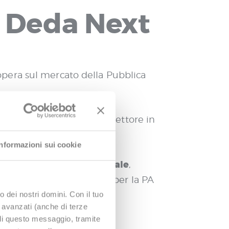
i Deda Next
pera sul mercato della Pubblica
e delle opere pubbliche, settore in
Informazioni sui cookie
l team di prodotto verticale
,
luzioni cloud innovative per la PA
o dei nostri domini. Con il tuo
e avanzati (anche di terze
udi questo messaggio, tramite