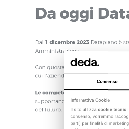
Da oggi Dat
1 dicembre 2023
Dal
Datapiano è st
Amministrazione.
Con questa operazione, Deda Next raff
cui l’azienda può vantare una specif
Consenso
Le competenze e l’esperienza dei p
Informativa Cookie
supportando una squadra di oltre 150
del futuro.
Il sito utilizza
cookie tecnici
consenso, vorremmo raccoglier
parti) per finalità di marketi