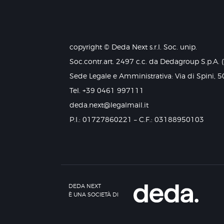
e
n
s
o
copyright © Deda Next s.r.l. Soc. unip.
Soc.contr.art. 2497 c.c. da Dedagroup S.p.A. 
Sede Legale e Amministrativa: Via di Spini, 5
Tel. +39 0461 997111
deda.next@legalmail.it
P.I.: 01727860221 – C.F.: 03188950103
DEDA NEXT
È UNA SOCIETÀ DI