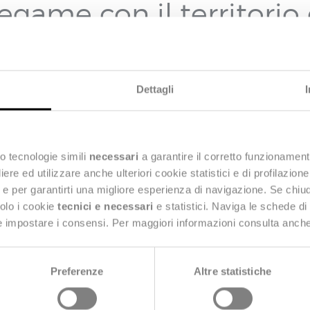
egame con il territorio
023
– Deda Next, società del Gruppo Dedagroup 
ca Amministrazione e delle aziende di pubblico serv
Dettagli
e che da oltre 30 anni sviluppa e fornisce sistemi 
 imprese (SOA) nell’ambito del settore tecnico-ammi
ommenta:
“L’acquisizione di Datapiano rappresenta 
o tecnologie simili
necessari
a garantire il corretto funzionament
e ed utilizzare anche ulteriori cookie statistici e di profilazion
orto della trasformazione digitale del settore pubb
ng e per garantirti una migliore esperienza di navigazione. Se chi
ministrative legate alla realizzazione delle opere
solo i cookie
tecnici e necessari
e statistici. Naviga le schede di
no, con cui abbiamo rilevato da sempre una profon
 e impostare i consensi. Per maggiori informazioni consulta anch
esto è maturata la decisione di integrare la squadra
 soluzioni destinate alla PA in un momento così i
Preferenze
Altre statistiche
implementazione del PNRR
”.