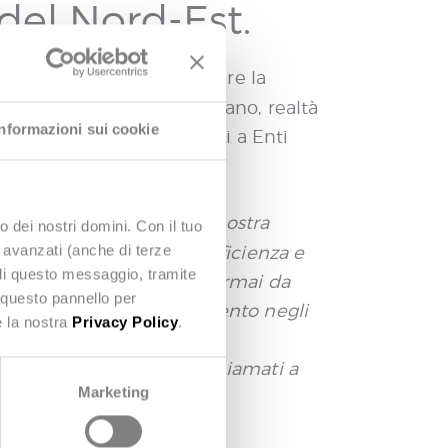
 del Nord-Est.
impegnata ad accompagnare la
izio, ha acquisito Datapiano, realtà
Informazioni sui cookie
software e servizi dedicati a Enti
nistrativo.
un ulteriore passo nella nostra
o dei nostri domini. Con il tuo
e avanzati (anche di terze
lico, contribuendo all’efficienza e
udi questo messaggio, tramite
 pubbliche. Collaboriamo ormai da
 questo pannello per
da sinergia e un allineamento negli
e la nostra
Privacy Policy
.
 all’interno di Deda Next.
mportante, in cui siamo chiamati a
Marketing