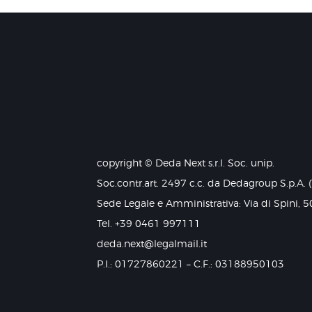
copyright © Deda Next s.r.l. Soc. unip.
Soc.contr.art. 2497 c.c. da Dedagroup S.p.A. 
Sede Legale e Amministrativa: Via di Spini, 5
Tel. +39 0461 997111
deda.next@legalmail.it
P.I.: 01727860221 – C.F.: 03188950103