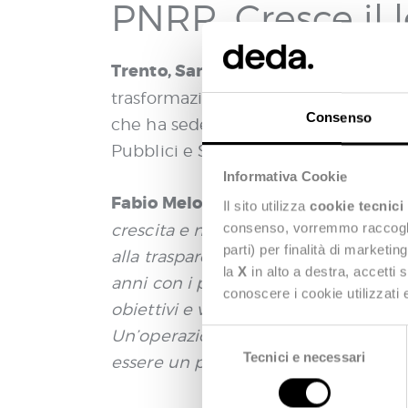
PNRR. Cresce il l
Trento, San Donà Piave, 2 ottobre 2
trasformazione digitale della Pubbli
Consenso
che ha sede a San Donà di Piave (VE) 
Pubblici e Società di certificazione
Informativa Cookie
Fabio Meloni, CEO di Deda Next
, c
Il sito utilizza
cookie tecnici
consenso, vorremmo raccoglier
crescita e nel nostro impegno a supp
parti) per finalità di marketi
alla trasparenza delle operazioni am
la
X
in alto a destra, accetti 
anni con i professionisti di Datapia
conoscere i cookie utilizzati
obiettivi e valori aziendali, e per qu
Un’operazione che rafforza le nostre
S
Tecnici e necessari
e
essere un partner affidabile per l’
l
e