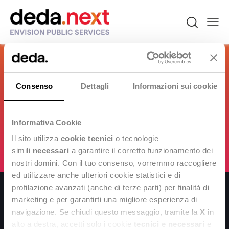
Piergiorgio Cipriano
Consenso
Dettagli
Informazioni sui cookie
Information Systems Analyst
Informativa Cookie
Il sito utilizza
cookie tecnici
o tecnologie
Contattaci
simili
necessari
a garantire il corretto funzionamento dei
nostri domini. Con il tuo consenso, vorremmo raccogliere
ed utilizzare anche ulteriori cookie statistici e di
profilazione avanzati (anche di terze parti) per finalità di
marketing e per garantirti una migliore esperienza di
navigazione. Se chiudi questo messaggio, tramite la
X
in
alto a destra, accetti solo i cookie
tecnici e necessari
e