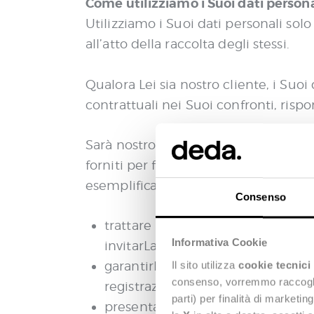
Come utilizziamo i Suoi dati personal
Utilizziamo i Suoi dati personali sol
all’atto della raccolta degli stessi.
Qualora Lei sia nostro cliente, i Suo
contrattuali nei Suoi confronti, rispo
Sarà nostro legittimo interesse – ai se
forniti per finalità di marketing diret
esemplificativo:
Consenso
trattare i Suoi dati per gestire ed
Informativa Cookie
invitarLa agli eventi organizzati d
garantirLe l’accesso ai contenuti 
Il sito utilizza
cookie tecnici
consenso, vorremmo raccoglier
registrazioni di webinar ed eventi
parti) per finalità di marketi
presentare campagne di marketing