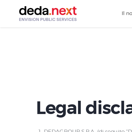
Il n
Legal discl
DEDAGROUP S.P.A. (di seguito “Ded