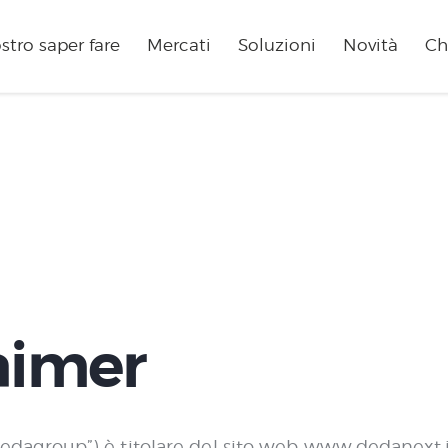
ostro saper fare
Mercati
Soluzioni
Novità
Ch
Privacy Policy
aimer
agroup”) è titolare del sito web www.dedanext.it (