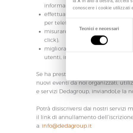
la
X
in alto a destra, accetti 
informarLa in merito a prodotti e 
conoscere i cookie utilizzati
effettuare ricerche di mercato su
S
per telefono, con questionari o 
Tecnici e necessari
e
misurare la performance delle no
l
click);
e
migliorare i nostri Servizi, ad es
z
utenti, in modo da poter identific
i
o
n
Se ha prestato il Suo consenso alla r
e
nuovi eventi da noi organizzati, utili
d
e servizi Dedagroup, inviandoLe la n
e
l
c
Potrà disiscriversi dai nostri servizi
o
il link di annullamento dell’iscrizio
n
a:
info@dedagroup.it
s