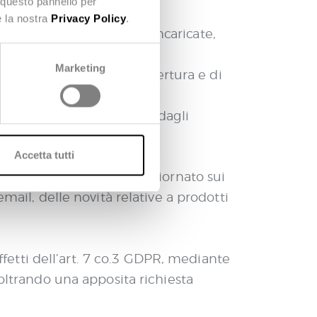
 questo pannello per
e la nostra
Privacy Policy
.
mite agenzie di mercato incaricate,
Marketing
ndo le percentuali di apertura e di
o non funzionanti visitate dagli
 migliore.
Accetta tutti
o interesse a rimanere aggiornato sui
mail, delle novità relative a prodotti
effetti dell’art. 7 co.3 GDPR, mediante
noltrando una apposita richiesta