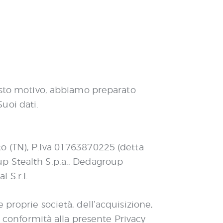
uesto motivo, abbiamo preparato
uoi dati.
o (TN), P.Iva 01763870225 (detta
up Stealth S.p.a., Dedagroup
al S.r.l.
proprie società, dell’acquisizione,
n conformità alla presente Privacy