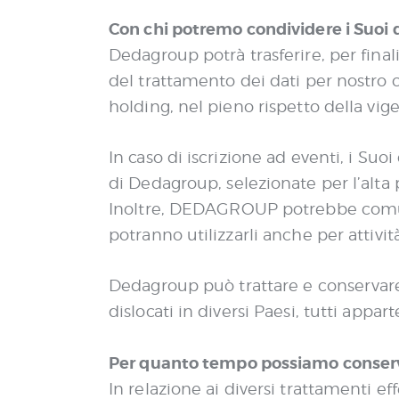
e
Con chi potremo condividere i Suoi 
n
s
Dedagroup potrà trasferire, per final
o
del trattamento dei dati per nostro c
holding, nel pieno rispetto della vi
In caso di iscrizione ad eventi, i Suo
di Dedagroup, selezionate per l’alta
Inoltre, DEDAGROUP potrebbe comunica
potranno utilizzarli anche per attivit
Dedagroup può trattare e conservare i
dislocati in diversi Paesi, tutti appa
Per quanto tempo possiamo conserva
In relazione ai diversi trattamenti e