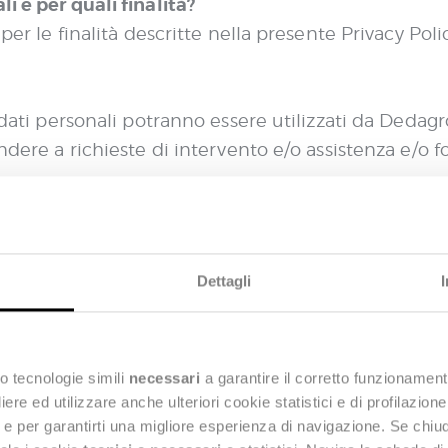
i e per quali finalità?
o per le finalità descritte nella presente Privacy P
i dati personali potranno essere utilizzati da Deda
ndere a richieste di intervento e/o assistenza e/o fo
nsi del Considerando 47 e dell’art. 6.1, lettera f) de
to, senza ledere i Suoi diritti e libertà fondamentali
Dettagli
 organizzare l’evento al quale si è iscritto e per in
a Dedagroup più vicini alla Sua area di interesse;
riservati agli utenti registrati, come ad esempio wh
o tecnologie simili
necessari
a garantire il corretto funzionament
e ed utilizzare anche ulteriori cookie statistici e di profilazion
 passati;
ng e per garantirti una migliore esperienza di navigazione. Se chi
 mirato, contattandoLa via email o tramite telefo