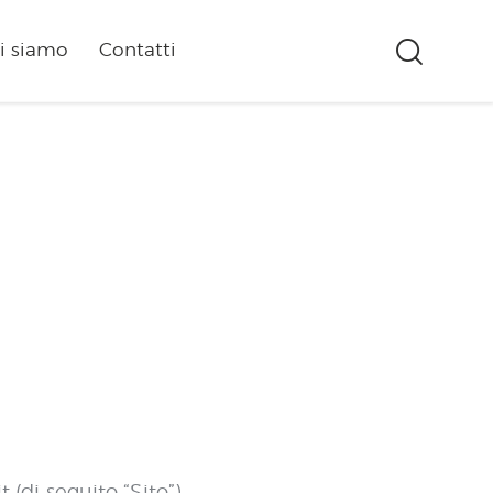
i siamo
Contatti
di seguito “Sito”).