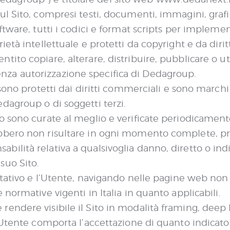
ul Sito, compresi testi, documenti, immagini, grafica
oftware, tutti i codici e format scripts per implemen
rietà intellettuale e protetti da copyright e da diri
tito copiare, alterare, distribuire, pubblicare o util
nza autorizzazione specifica di Dedagroup.
o sono protetti dai diritti commerciali e sono march
edagroup o di soggetti terzi.
ito sono curate al meglio e verificate periodicame
ebbero non risultare in ogni momento complete, pr
bilità relativa a qualsivoglia danno, diretto o ind
suo Sito.
coltativo e l’Utente, navigando nelle pagine web non
e normative vigenti in Italia in quanto applicabili.
rendere visibile il Sito in modalità framing, deep l
ll’Utente comporta l’accettazione di quanto indicat