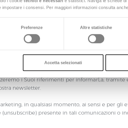
solo i cookie
tecnici e necessari
e statistici. Naviga le schede di
servizi del gruppo;
 e impostare i consensi. Per maggiori informazioni consulta anch
lla soddisfazione del cliente presentate, anche tra
tramite appuntamenti personali;
Preferenze
Altre statistiche
stre campagne e-mail di marketing (ad es. analizza
empio, esaminando i dati relativi a pagine bloccate 
are e risolvere i problemi e fornirLe un’esperienza
Accetta selezionati
icezione della newsletter e/o ha manifestato il Su
zzeremo i Suoi riferimenti per informarLa, tramite e
ostra newsletter.
 marketing, in qualsiasi momento, ai sensi e per gli 
ne (unsubscribe) presente in tali comunicazioni o i