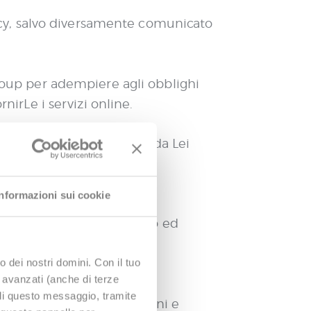
olicy, salvo diversamente comunicato
group per adempiere agli obblighi
rnirLe i servizi online.
l GDPR – utilizzare i dati da Lei
. Ciò include, a titolo
Informazioni sui cookie
viarLe materiale informativo ed
ite paper, presentazioni,
o dei nostri domini. Con il tuo
e avanzati (anche di terze
udi questo messaggio, tramite
no, per offrirLe promozioni e