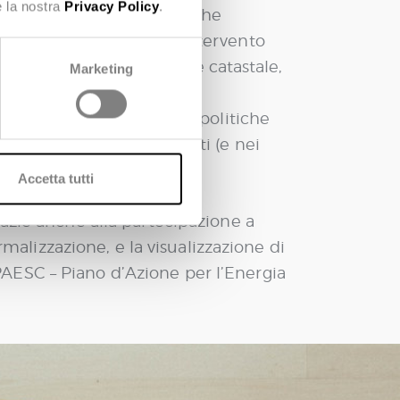
e la nostra
Privacy Policy
.
degli effetti delle politiche
 effetto produrrebbe l’intervento
tiche, di una certa classe catastale,
Marketing
 ed il monitoraggio delle politiche
a centrale negli strumenti (e nei
 Green New Deal, ecc.).
Accetta tutti
razie anche alla partecipazione a
rmalizzazione, e la visualizzazione di
AESC – Piano d’Azione per l’Energia