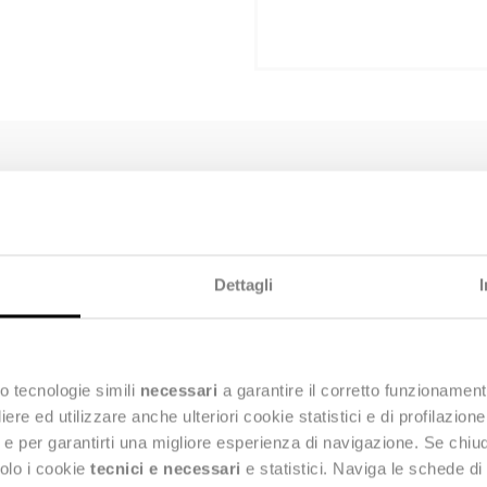
re il proprio sistema informativo in modo da rende
Dettagli
eda Next ha sviluppato la soluzione che oggi perm
difici
(APE – Attestati di Prestazione Energetica) e
o tecnologie simili
necessari
a garantire il corretto funzionament
Ge
utte le informazioni grazie alle potenzialità di
e ed utilizzare anche ulteriori cookie statistici e di profilazion
e.
ng e per garantirti una migliore esperienza di navigazione. Se chi
solo i cookie
tecnici e necessari
e statistici. Naviga le schede di