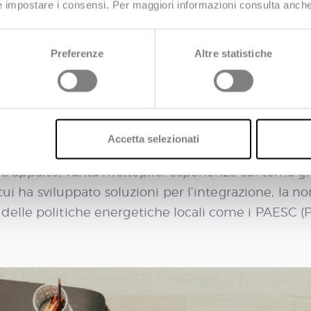
 e impostare i consensi. Per maggiori informazioni consulta anch
nari “what if” in grado di supportare la simulazione 
fici, rispondendo per esempio a domande quali “che
 certa data, con determinate caratteristiche energe
Preferenze
Altre statistiche
ione?”
r supportare in logica “data driven” la definizione
nto storico in cui la transizione energetica divent
ecobonus, Piano Nazionale di Ripresa e Resilienza,
Accetta selezionati
 d’appalto, vanta molteplici esperienze sul tema g
cui ha sviluppato soluzioni per l’integrazione, la no
elle politiche energetiche locali come i PAESC (P