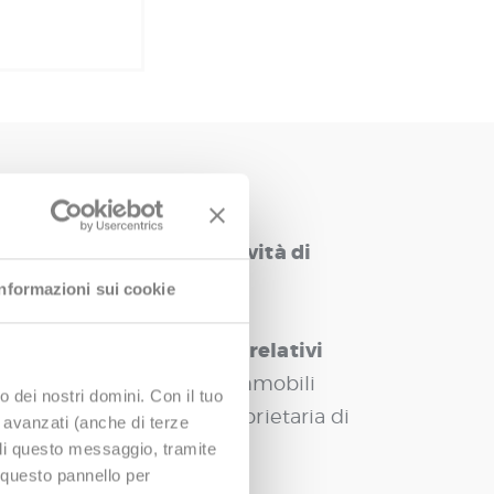
re più efficiente le attività di
Informazioni sui cookie
ette di integrare i dati relativi
 le caratteristiche degli immobili
o dei nostri domini. Con il tuo
oNext
,
la piattaforma proprietaria di
e avanzati (anche di terze
udi questo messaggio, tramite
 questo pannello per