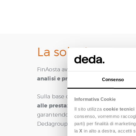
La soluzione
evolve
FinAosta aveva la necessità di
analisi e previsione
.
Consenso
D
Sulla base delle esigenze espresse,
Informativa Cookie
alle prestazioni energetiche degli e
Il sito utilizza
cookie tecnici
garantendo la georeferenziazione di t
consenso, vorremmo raccoglier
Dedagroup per la gestione territorial
parti) per finalità di marketi
la
X
in alto a destra, accetti 