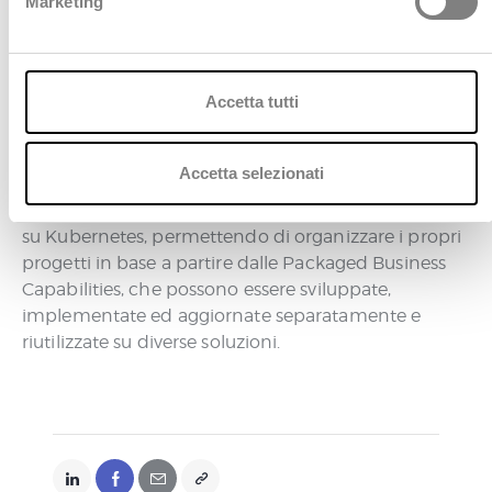
Marketing
professionisti specializzati, di persone appassionate
d
che credono in una innovazione concreta e che
e
forniscono ogni giorno tecnologie d’avanguardia,
l
soluzioni innovative e il proprio saper fare per
c
Accetta tutti
contribuire alla creazione del valore sociale di
o
domani.
n
s
Accetta selezionati
Entando
abilita e supporta le organizzazioni nello
e
sviluppo di applicazioni cloud-native e componibili
n
su Kubernetes, permettendo di organizzare i propri
s
progetti in base a partire dalle Packaged Business
o
Capabilities, che possono essere sviluppate,
implementate ed aggiornate separatamente e
riutilizzate su diverse soluzioni.