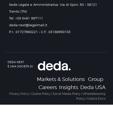
Sede Legale e Amministrativa: Via di Spini, 50 – 38121
Trento (TN)
Tel. +39 0461 997111
deda.next@legalmail.it
P.I.: 01727860221 – C.F.: 03188950103
DEDA NEXT
È UNA SOCIETÀ DI
Markets & Solutions
Group
Careers
Insights
Deda USA
Privacy Policy
|
Cookie Policy
|
Social Media Policy
|
Whistleblowing
Policy
|
Codice Etico