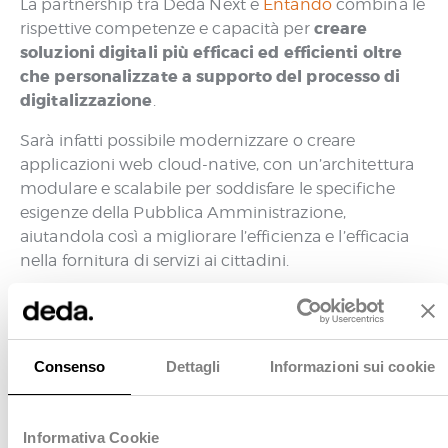
La partnership tra Deda Next e
Entando
combina le
creare
rispettive competenze e capacità per
soluzioni digitali più efficaci ed efficienti oltre
che personalizzate a supporto del processo di
digitalizzazione
.
Sarà infatti possibile modernizzare o creare
applicazioni web cloud-native, con un’architettura
modulare e scalabile per soddisfare le specifiche
esigenze della Pubblica Amministrazione,
aiutandola così a migliorare l’efficienza e l’efficacia
nella fornitura di servizi ai cittadini.
“La forza di questa partnership risiede nella
combinazione di due visioni innovative
che si
per generare nuovo valore
fondono
. Grazie a
Consenso
Dettagli
Informazioni sui cookie
questa collaborazione siamo certi sapremo
accompagnare ancora meglio la Pubblica
Amministrazione nel suo percorso di trasformazione
Informativa Cookie